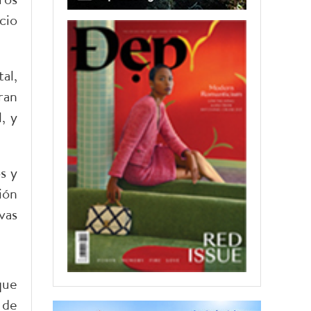
cio
al,
ran
, y
s y
ión
vas
que
 de