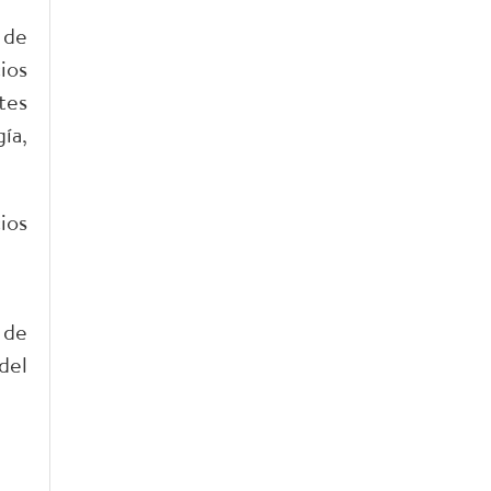
 de
ios
tes
ía,
ios
 de
del