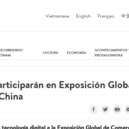
Vietnamese
English
Français
中
ESCUBRIENDO
ACONTECIMIENTOS 
CULTURA
ECONOMÍA
IETNAM
PROTAGONISTAS
rticiparán en Exposición Glob
 China
 tecnología digital a la Exposición Global de Comer