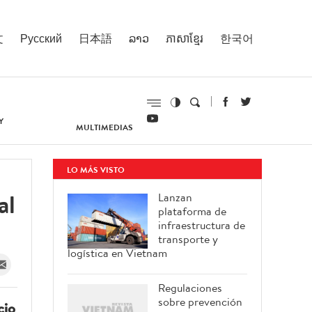
文
Русский
日本語
ລາວ
ភាសាខ្មែរ
한국어
Y
MULTIMEDIAS
LO MÁS VISTO
al
Lanzan
plataforma de
infraestructura de
transporte y
logística en Vietnam
Regulaciones
sobre prevención
cio