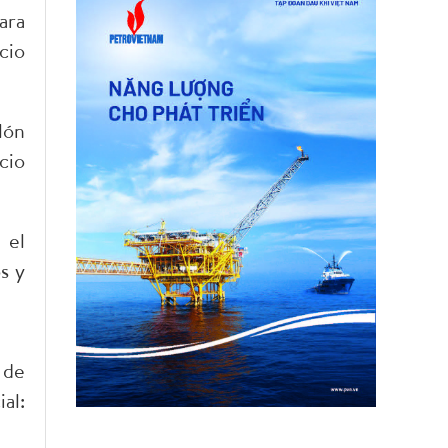
ara
cio
lón
cio
 el
s y
 de
l: