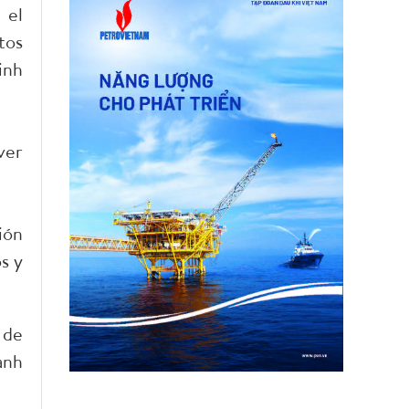
 el
tos
inh
ver
ión
s y
 de
anh