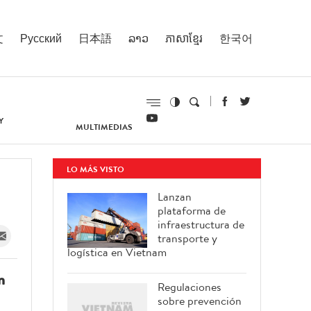
文
Русский
日本語
ລາວ
ភាសាខ្មែរ
한국어
Y
MULTIMEDIAS
LO MÁS VISTO
Lanzan
plataforma de
infraestructura de
transporte y
logística en Vietnam
n
Regulaciones
sobre prevención