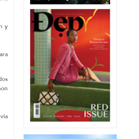
n y
ara
dos
Son
vía