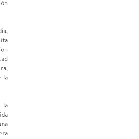
ión
ia,
ita
ión
tad
ra,
 la
 la
ida
una
era