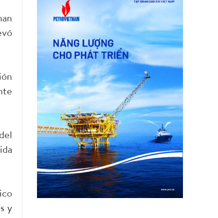
han
evó
ión
nte
del
ida
ico
s y