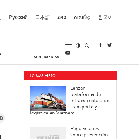
文
Русский
日本語
ລາວ
ភាសាខ្មែរ
한국어
Y
MULTIMEDIAS
LO MÁS VISTO
Lanzan
plataforma de
infraestructura de
transporte y
logística en Vietnam
Regulaciones
sobre prevención
l