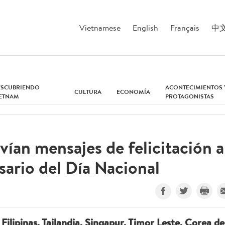
Vietnamese
English
Français
中
ESCUBRIENDO
ACONTECIMIENTOS 
CULTURA
ECONOMÍA
IETNAM
PROTAGONISTAS
vían mensajes de felicitación a
sario del Día Nacional
Filipinas, Tailandia, Singapur, Timor Leste, Corea de