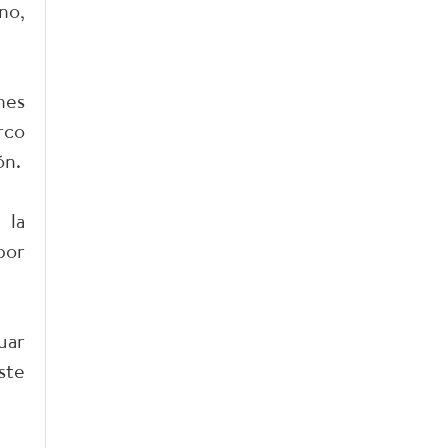
no,
nes
rco
ón.
 la
por
uar
ste