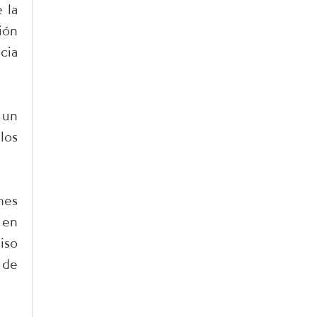
 la
ión
cia
 un
los
nes
 en
iso
 de