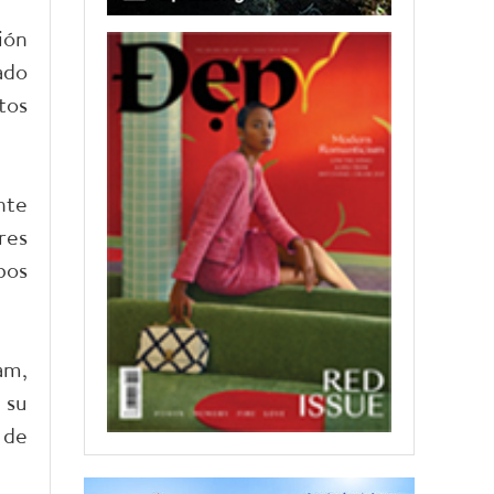
ión
ado
tos
nte
res
bos
am,
 su
 de