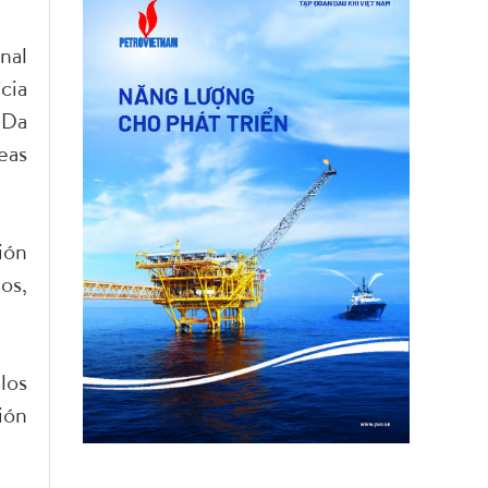
nal
cia
 Da
eas
ión
os,
los
ión