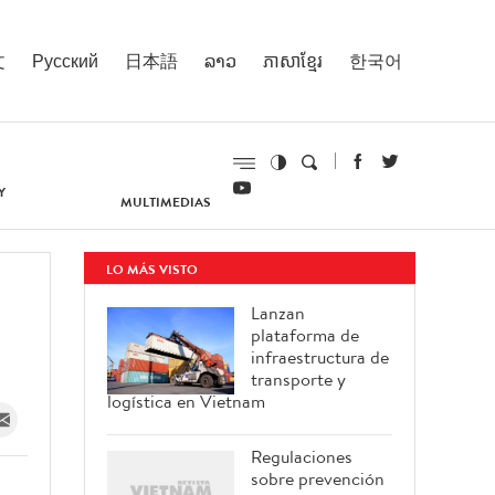
文
Русский
日本語
ລາວ
ភាសាខ្មែរ
한국어
Y
MULTIMEDIAS
LO MÁS VISTO
Lanzan
plataforma de
infraestructura de
transporte y
logística en Vietnam
Regulaciones
sobre prevención