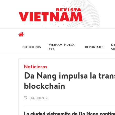
VIETNAM- NUEVA
D
NOTICIEROS
REPORTAJES
ERA
V
Noticieros
Da Nang impulsa la tran
blockchain
04/08/2025
La ciudad vietnamita de Da Nang continú