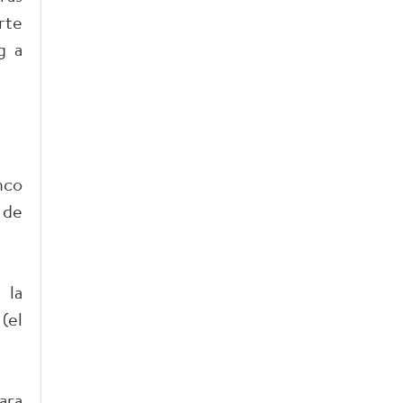
rte
g a
nco
 de
 la
(el
ara