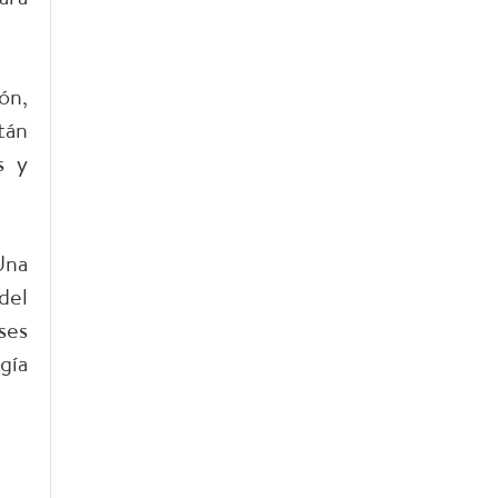
ón,
tán
s y
Una
del
ses
gía