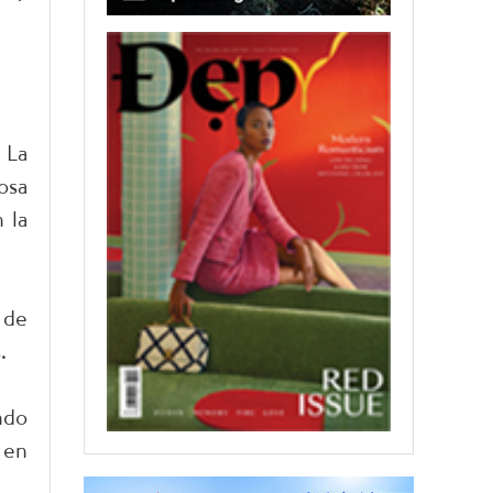
 La
osa
 la
 de
.
ndo
 en