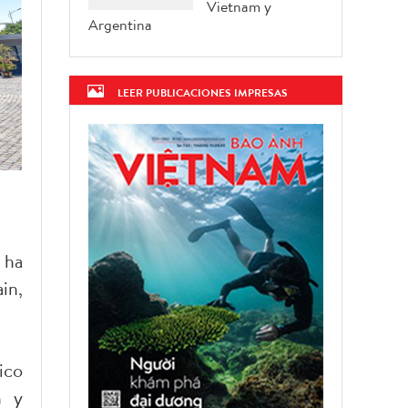
Vietnam y
Argentina
LEER PUBLICACIONES IMPRESAS
 ha
in,
ico
n y