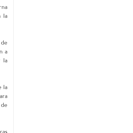
rna
 la
 de
n a
 la
 la
ara
 de
ras