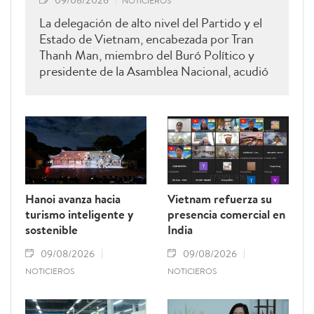
09/08/2026
NOTICIEROS
La delegación de alto nivel del Partido y el
Estado de Vietnam, encabezada por Tran
Thanh Man, miembro del Buró Político y
presidente de la Asamblea Nacional, acudió
hoy a rendir homenaje a Xaysomphone
Phomvihane, miembro del Buró Político y
presidente de la Asamblea Nacional de Laos.
Hanoi avanza hacia
Vietnam refuerza su
turismo inteligente y
presencia comercial en
sostenible
India
09/08/2026
09/08/2026
NOTICIEROS
NOTICIEROS