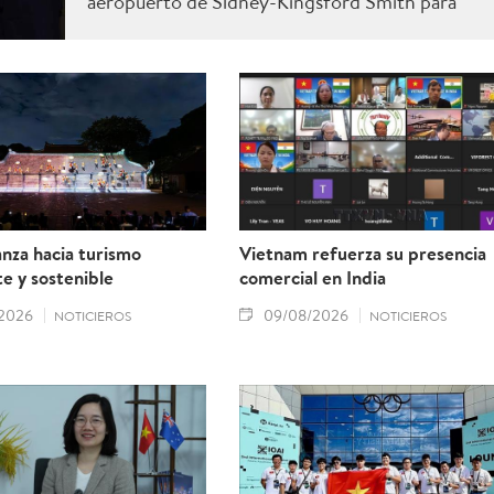
aeropuerto de Sídney-Kingsford Smith para
iniciar una visita de Estado a Australia, que se
desarrollará del 9 al 12 de agosto, por invitación
de la gobernadora general de Australia, Sam
Mostyn.
nza hacia turismo
Vietnam refuerza su presencia
te y sostenible
comercial en India
2026
09/08/2026
NOTICIEROS
NOTICIEROS