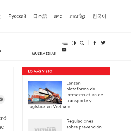
文
Русский
日本語
ລາວ
ភាសាខ្មែរ
한국어
Y
MULTIMEDIAS
LO MÁS VISTO
Lanzan
plataforma de
infraestructura de
transporte y
logística en Vietnam
tró
Regulaciones
ac
sobre prevención