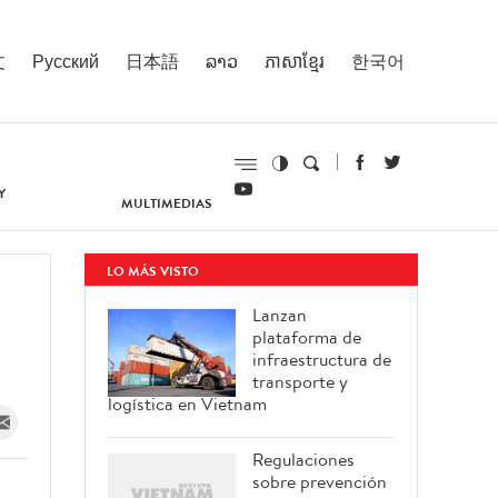
文
Русский
日本語
ລາວ
ភាសាខ្មែរ
한국어
Y
MULTIMEDIAS
LO MÁS VISTO
Lanzan
plataforma de
infraestructura de
transporte y
logística en Vietnam
Regulaciones
sobre prevención
e