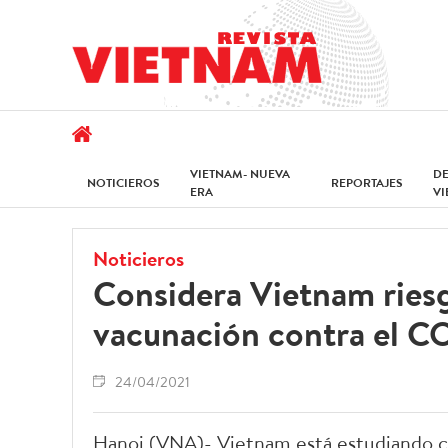
VIETNAM- NUEVA
D
NOTICIEROS
REPORTAJES
ERA
V
Noticieros
Considera Vietnam riesg
vacunación contra el C
24/04/2021
Hanoi (VNA)- Vietnam está estudiando 