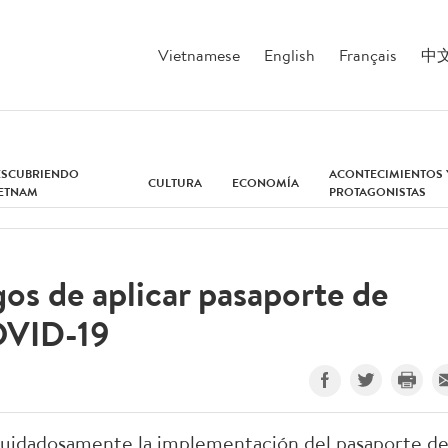
Vietnamese
English
Français
中
ESCUBRIENDO
ACONTECIMIENTOS 
CULTURA
ECONOMÍA
IETNAM
PROTAGONISTAS
os de aplicar pasaporte de
OVID-19
cuidadosamente la implementación del pasaporte d