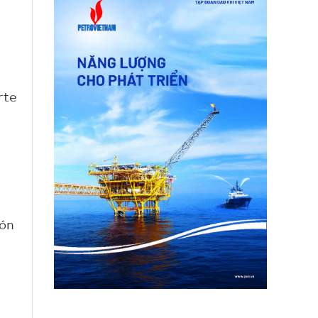
rte
ión