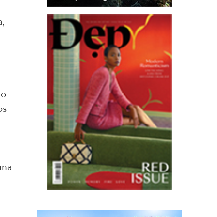
a,
do
os
una