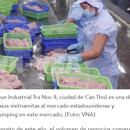
 Industrial Tra Noc II, ciudad de Can Tho) es una d
sius vietnamitas al mercado estadounidense y
tidumping en este mercado. (Foto: VNA)
e agosto de este año, el volumen de negocios comerc