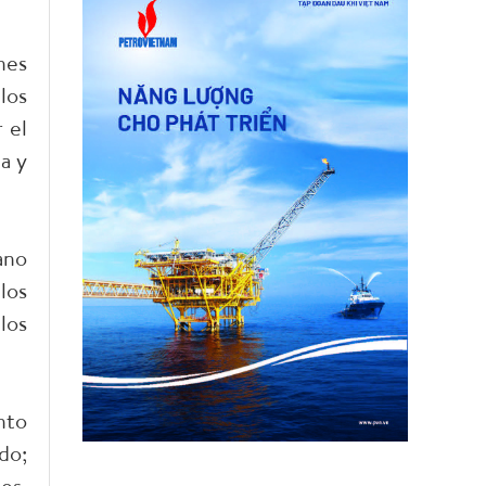
nes
los
 el
a y
ano
los
los
nto
do;
es,