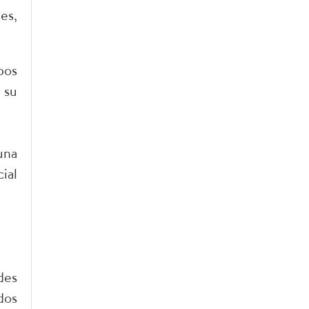
es,
pos
 su
una
ial
des
dos