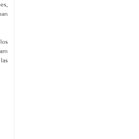
es,
han
los
nam
las