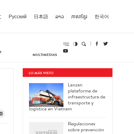
文
Русский
日本語
ລາວ
ភាសាខ្មែរ
한국어
Y
MULTIMEDIAS
LO MÁS VISTO
Lanzan
plataforma de
infraestructura de
transporte y
logística en Vietnam
Regulaciones
sobre prevención