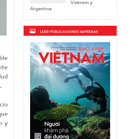
Vietnam y
Argentina
LEER PUBLICACIONES IMPRESAS
ble
nte
lud
.
cio
que
o y