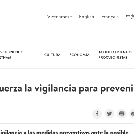
Vietnamese
English
Français
中
ESCUBRIENDO
ACONTECIMIENTOS 
CULTURA
ECONOMÍA
IETNAM
PROTAGONISTAS
rza la vigilancia para preveni
gilancia y las medidas preventivas ante la posible