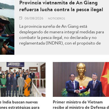
Provincia vietnamita de An Giang
refuerza lucha contra la pesca ilegal
06/08/2026
NOTICIEROS
La provincia sureña de An Giang está
desplegando de manera integral medidas para
combatir la pesca ilegal, no declarada y no
reglamentada (INDNR), con el propósito de
sancionar todas las infracciones, contribuir al
levantamiento de la advertencia de la “tarjeta
amarilla” impuesta por la Comisión Europea y
reforzar el prestigio del sector pesquero
vietnamita.
e India buscan nuevas
Primer ministro de Vietnam
ones estratégicas para
recibe al ministro de Defensa 