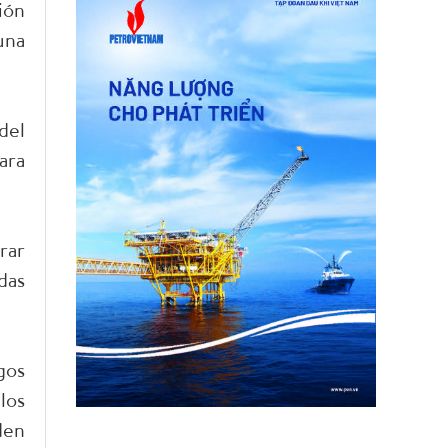
ión
una
del
ara
rar
das
gos
los
den