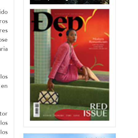
ido
ros
res
ose
ria
los
 en
tor
los
los