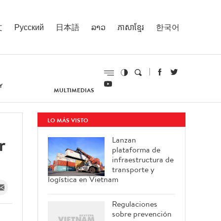
文
Русский
日本語
ລາວ
ភាសាខ្មែរ
한국어
Y
MULTIMEDIAS
LO MÁS VISTO
r
Lanzan
plataforma de
infraestructura de
transporte y
logística en Vietnam
Regulaciones
sobre prevención