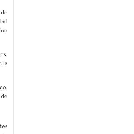
 de
dad
ión
os,
 la
co,
 de
tes