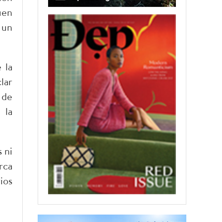
uen
 un
 la
lar
 de
 la
 ni
rca
ios