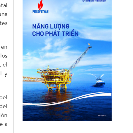
tal
una
tes
 en
los
 el
l y
pel
del
ión
e a