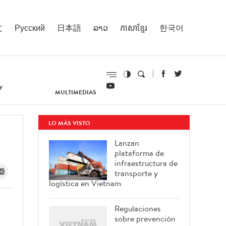
文
Русский
日本語
ລາວ
ភាសាខ្មែរ
한국어
Y
MULTIMEDIAS
LO MÁS VISTO
Lanzan
plataforma de
infraestructura de
transporte y
logística en Vietnam
Regulaciones
sobre prevención