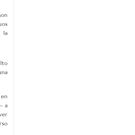
son
uos
 la
lto
una
 en
– a
ver
rso