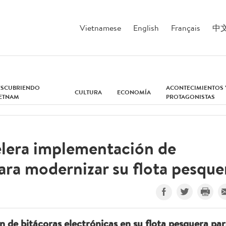
Vietnamese
English
Français
中
ESCUBRIENDO
ACONTECIMIENTOS 
CULTURA
ECONOMÍA
IETNAM
PROTAGONISTAS
lera implementación de
ara modernizar su flota pesque
n de bitácoras electrónicas en su flota pesquera pa