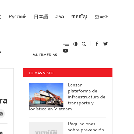
文
Русский
日本語
ລາວ
ភាសាខ្មែរ
한국어
Y
MULTIMEDIAS
LO MÁS VISTO
Lanzan
plataforma de
ra
infraestructura de
transporte y
logística en Vietnam
Regulaciones
sobre prevención
ra