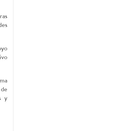
ras
des
oyo
tivo
ema
 de
s y