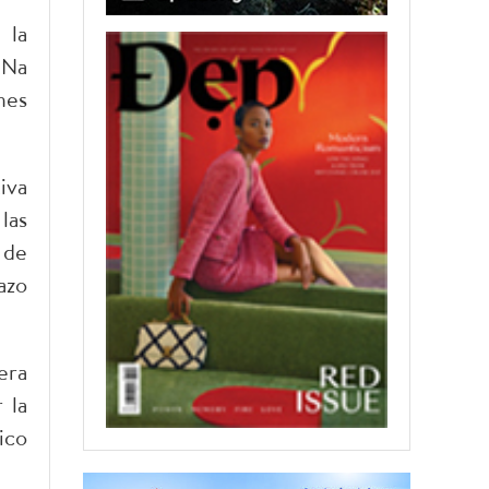
 la
 Na
nes
iva
las
 de
azo
era
 la
ico