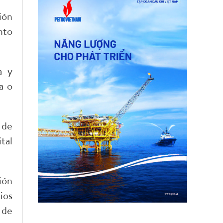
ión
nto
a y
a o
 de
tal
ión
ios
 de