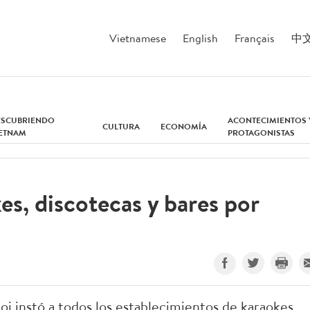
Vietnamese
English
Français
中
ESCUBRIENDO
ACONTECIMIENTOS 
CULTURA
ECONOMÍA
IETNAM
PROTAGONISTAS
es, discotecas y bares por
i instó a todos los establecimientos de karaokes,