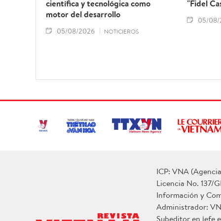
científica y tecnológica como
"Fidel Ca
motor del desarrollo
05/08/
05/08/2026
NOTICIEROS
ICP: VNA (Agencia 
Licencia No. 137/G
Información y Co
Administrador: V
Subeditor en jefe