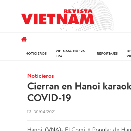
VIETNAM- NUEVA
D
NOTICIEROS
REPORTAJES
ERA
V
Noticieros
Cierran en Hanoi karaok
COVID-19
30/04/2021
Hanoi, (VNA)- El Comité Popular de Hano