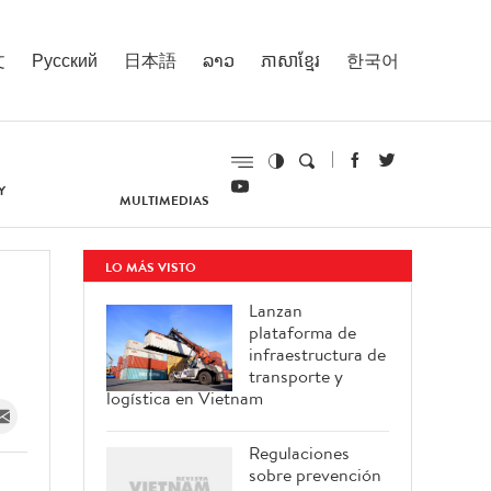
文
Русский
日本語
ລາວ
ភាសាខ្មែរ
한국어
Y
MULTIMEDIAS
LO MÁS VISTO
Lanzan
plataforma de
infraestructura de
transporte y
logística en Vietnam
Regulaciones
sobre prevención