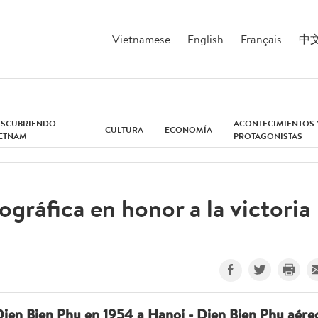
Vietnamese
English
Français
中
ESCUBRIENDO
ACONTECIMIENTOS 
CULTURA
ECONOMÍA
IETNAM
PROTAGONISTAS
gráfica en honor a la victoria
Dien Bien Phu en 1954 a Hanoi - Dien Bien Phu aére