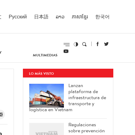
文
Русский
日本語
ລາວ
ភាសាខ្មែរ
한국어
Y
MULTIMEDIAS
LO MÁS VISTO
Lanzan
plataforma de
infraestructura de
transporte y
logística en Vietnam
Regulaciones
sobre prevención
o