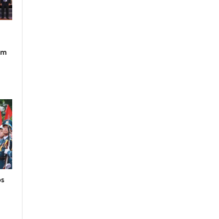
am
os