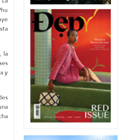
“La
Phu
uye
sta
 la
ses
a y
des
una
cha