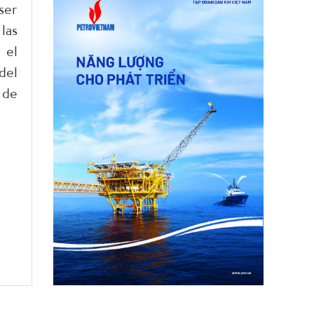
ser
las
 el
del
 de