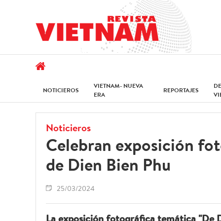
VIETNAM- NUEVA
D
NOTICIEROS
REPORTAJES
ERA
V
Noticieros
Celebran exposición foto
de Dien Bien Phu
25/03/2024
La exposición fotográfica temática "De 