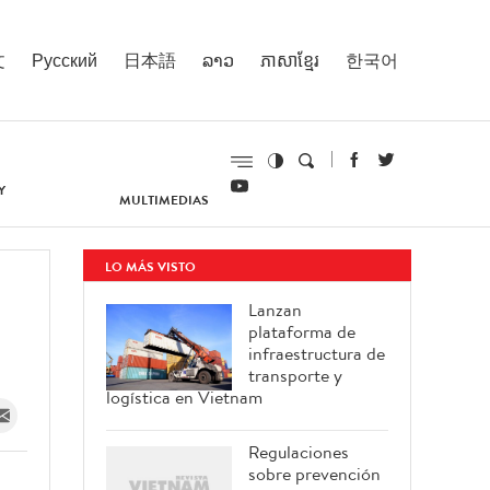
文
Русский
日本語
ລາວ
ភាសាខ្មែរ
한국어
Y
MULTIMEDIAS
LO MÁS VISTO
Lanzan
plataforma de
infraestructura de
transporte y
logística en Vietnam
Regulaciones
sobre prevención