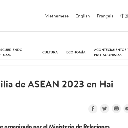
Vietnamese
English
Français
中
ESCUBRIENDO
ACONTECIMIENTOS 
CULTURA
ECONOMÍA
IETNAM
PROTAGONISTAS
milia de ASEAN 2023 en Hai
e organizado por el Ministerio de Relaciones