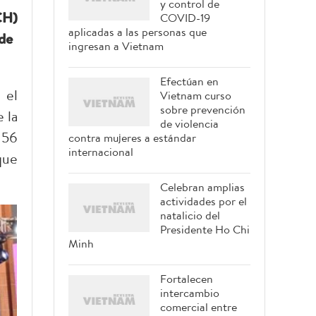
y control de
CH)
COVID-19
aplicadas a las personas que
 de
ingresan a Vietnam
Efectúan en
 el
Vietnam curso
sobre prevención
 la
de violencia
 56
contra mujeres a estándar
internacional
que
Celebran amplias
actividades por el
natalicio del
Presidente Ho Chi
Minh
Fortalecen
intercambio
comercial entre