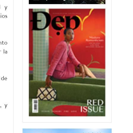
d y
ios
nto
 la
 de
, y