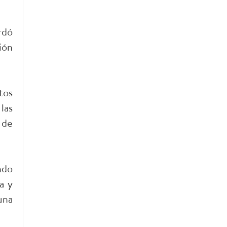
rdó
ión
tos
las
 de
ndo
a y
una