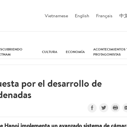
Vietnamese
English
Français
中
ESCUBRIENDO
ACONTECIMIENTOS 
CULTURA
ECONOMÍA
IETNAM
PROTAGONISTAS
esta por el desarrollo de
denadas
de Hanoi implementa un avanzado sistema de cámar