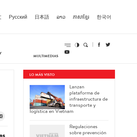
文
Русский
日本語
ລາວ
ភាសាខ្មែរ
한국어
Y
MULTIMEDIAS
LO MÁS VISTO
Lanzan
plataforma de
infraestructura de
transporte y
logística en Vietnam
Regulaciones
sobre prevención
as