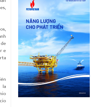
han
es,
os,
anh
 de
r e
rta
ién
 la
nio
cio