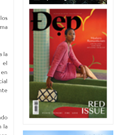
los
ema
 la
 el
 en
ial
nte
ndo
 la