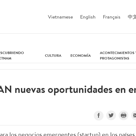
Vietnamese
English
Français
中
ESCUBRIENDO
ACONTECIMIENTOS 
CULTURA
ECONOMÍA
IETNAM
PROTAGONISTAS
AN nuevas oportunidades en e
ra los negocios emergentes (startup) en los países