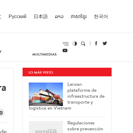
文
Русский
日本語
ລາວ
ភាសាខ្មែរ
한국어
Y
MULTIMEDIAS
LO MÁS VISTO
ra
Lanzan
plataforma de
infraestructura de
transporte y
logística en Vietnam
Regulaciones
sobre prevención
 de