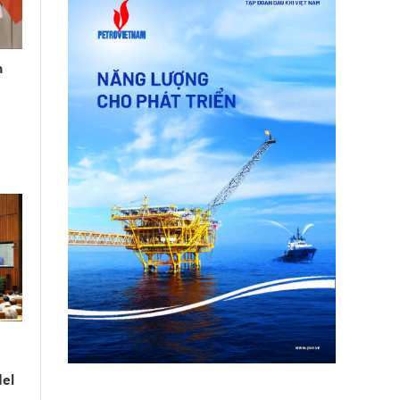
n
del