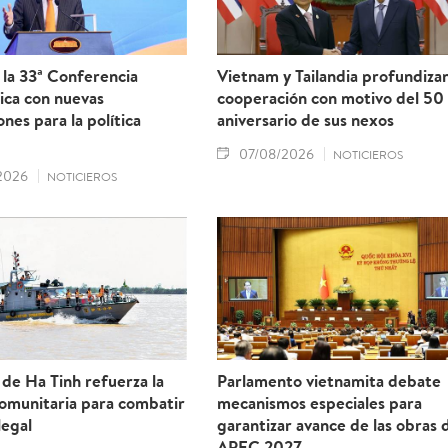
la 33ª Conferencia
Vietnam y Tailandia profundiza
ica con nuevas
cooperación con motivo del 50
ones para la política
aniversario de sus nexos
07/08/2026
NOTICIEROS
2026
NOTICIEROS
 de Ha Tinh refuerza la
Parlamento vietnamita debate
comunitaria para combatir
mecanismos especiales para
legal
garantizar avance de las obras 
APEC 2027