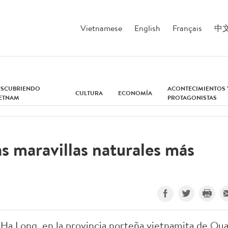
Vietnamese
English
Français
中
ESCUBRIENDO
ACONTECIMIENTOS 
CULTURA
ECONOMÍA
IETNAM
PROTAGONISTAS
s maravillas naturales más
Ha Long, en la provincia norteña vietnamita de Qu