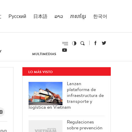
文
Русский
日本語
ລາວ
ភាសាខ្មែរ
한국어
Y
MULTIMEDIAS
LO MÁS VISTO
Lanzan
plataforma de
infraestructura de
transporte y
logística en Vietnam
Regulaciones
sobre prevención
ang