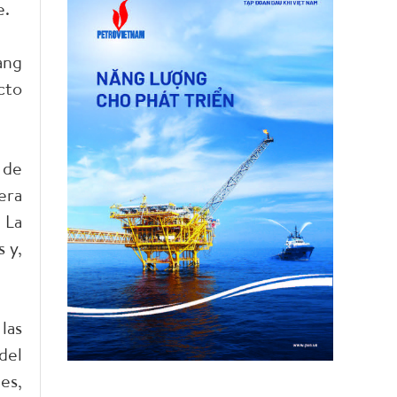
e.
ang
cto
 de
era
 La
 y,
las
del
es,