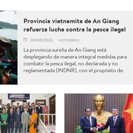
Provincia vietnamita de An Giang
refuerza lucha contra la pesca ilegal
06/08/2026
NOTICIEROS
La provincia sureña de An Giang está
desplegando de manera integral medidas para
combatir la pesca ilegal, no declarada y no
reglamentada (INDNR), con el propósito de
sancionar todas las infracciones, contribuir al
levantamiento de la advertencia de la “tarjeta
amarilla” impuesta por la Comisión Europea y
reforzar el prestigio del sector pesquero
vietnamita.