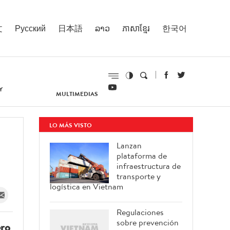
文
Русский
日本語
ລາວ
ភាសាខ្មែរ
한국어
Y
MULTIMEDIAS
LO MÁS VISTO
Lanzan
plataforma de
infraestructura de
transporte y
logística en Vietnam
Regulaciones
sobre prevención
ero