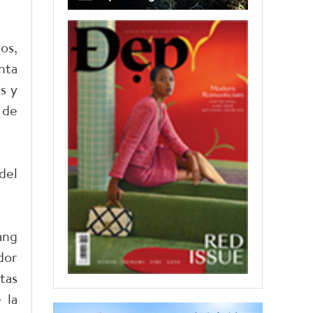
os,
nta
s y
 de
del
ang
dor
tas
 la