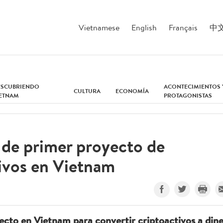
Vietnamese
English
Français
中
ESCUBRIENDO
ACONTECIMIENTOS 
CULTURA
ECONOMÍA
IETNAM
PROTAGONISTAS
 de primer proyecto de
ivos en Vietnam
cto en Vietnam para convertir criptoactivos a din