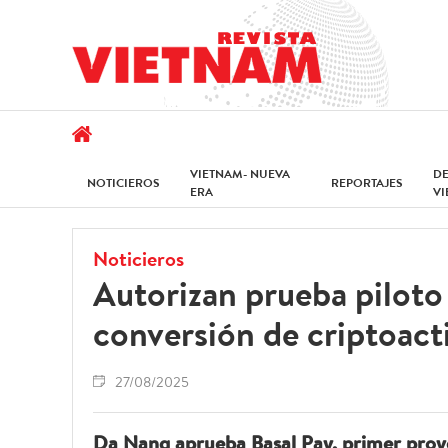
VIETNAM- NUEVA
D
NOTICIEROS
REPORTAJES
ERA
V
Noticieros
Autorizan prueba piloto
conversión de criptoact
27/08/2025
Da Nang aprueba Basal Pay, primer proye