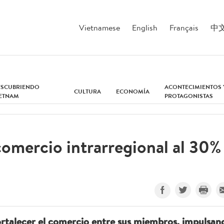
Vietnamese
English
Français
中
ESCUBRIENDO
ACONTECIMIENTOS 
CULTURA
ECONOMÍA
IETNAM
PROTAGONISTAS
omercio intrarregional al 30%
talecer el comercio entre sus miembros, impulsan