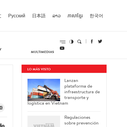
文
Русский
日本語
ລາວ
ភាសាខ្មែរ
한국어
Y
MULTIMEDIAS
LO MÁS VISTO
Lanzan
plataforma de
infraestructura de
transporte y
logística en Vietnam
Regulaciones
sobre prevención
do