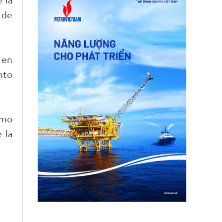
 de
 en
nto
omo
 la