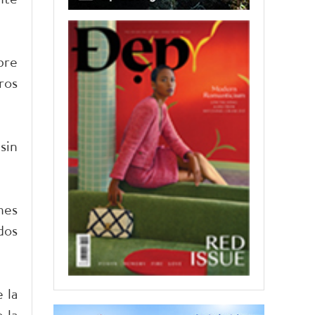
bre
ros
sin
nes
dos
 la
 la