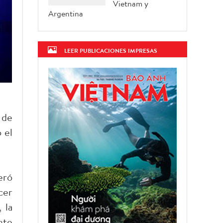
Vietnam y
Argentina
LEER PUBLICACIONES IMPRESAS
 de
 el
eró
cer
 la
nte