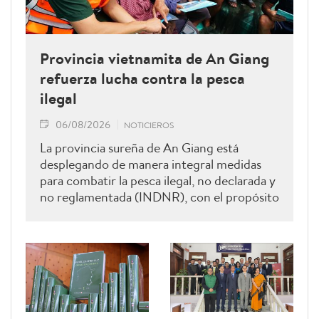
Provincia vietnamita de An Giang
refuerza lucha contra la pesca
ilegal
06/08/2026
NOTICIEROS
La provincia sureña de An Giang está
desplegando de manera integral medidas
para combatir la pesca ilegal, no declarada y
no reglamentada (INDNR), con el propósito
de sancionar todas las infracciones,
contribuir al levantamiento de la
advertencia de la “tarjeta amarilla” impuesta
por la Comisión Europea y reforzar el
prestigio del sector pesquero vietnamita.