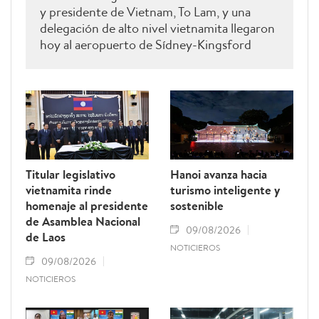
y presidente de Vietnam, To Lam, y una
delegación de alto nivel vietnamita llegaron
hoy al aeropuerto de Sídney-Kingsford
Smith para iniciar una visita de Estado a
Australia, que se desarrollará del 9 al 12 de
agosto, por invitación de la gobernadora
general de Australia, Sam Mostyn.
Titular legislativo
Hanoi avanza hacia
vietnamita rinde
turismo inteligente y
homenaje al presidente
sostenible
de Asamblea Nacional
09/08/2026
de Laos
NOTICIEROS
09/08/2026
NOTICIEROS