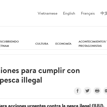
Vietnamese
English
Français
中
ESCUBRIENDO
ACONTECIMIENTOS 
CULTURA
ECONOMÍA
IETNAM
PROTAGONISTAS
ciones para cumplir con
pesca illegal
era acciones urgentes contra la pesca ilegal (IUU),