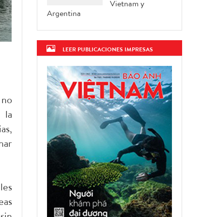
Vietnam y
Argentina
LEER PUBLICACIONES IMPRESAS
 no
 la
as,
nar
les
eas
sin