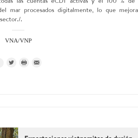
todas las cuentas eCDT activas y el 100 % de 
del mar procesados digitalmente, lo que mejora
sector./.
VNA/VNP