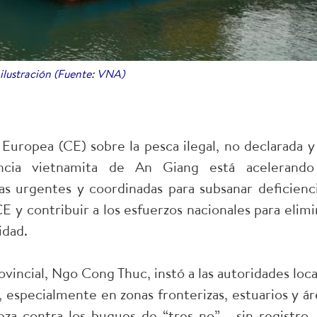
ilustración (Fuente: VNA)
 Europea (CE) sobre la pesca ilegal, no declarada y
incia vietnamita de An Giang está acelerando
 urgentes y coordinadas para subsanar deficienci
 y contribuir a los esfuerzos nacionales para elimi
idad.
vincial, Ngo Cong Thuc, instó a las autoridades loca
s, especialmente en zonas fronterizas, estuarios y ár
eza contra los buques de “tres no” —sin registro, 