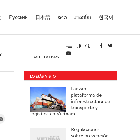
文
Русский
日本語
ລາວ
ភាសាខ្មែរ
한국어
Y
MULTIMEDIAS
LO MÁS VISTO
Lanzan
plataforma de
infraestructura de
transporte y
logística en Vietnam
Regulaciones
sobre prevención