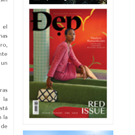
 el
has
ro,
nte
 un
ras
 la
stá
 la
 de