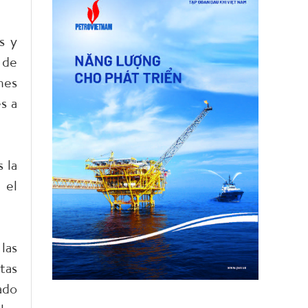
s y
 de
nes
s a
 la
 el
las
tas
ado