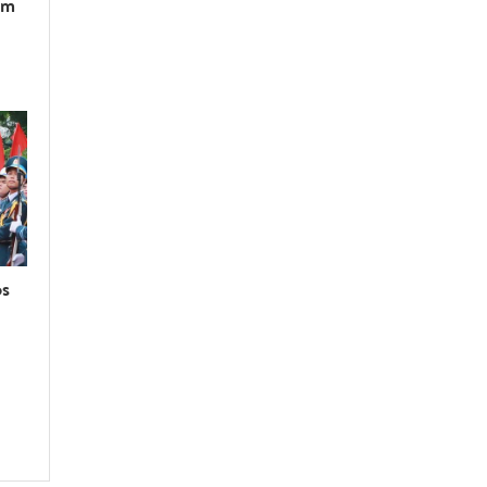
am
os