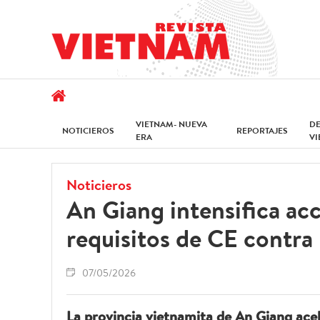
VIETNAM- NUEVA
D
NOTICIEROS
REPORTAJES
ERA
V
Noticieros
An Giang intensifica ac
requisitos de CE contra 
07/05/2026
La provincia vietnamita de An Giang acel