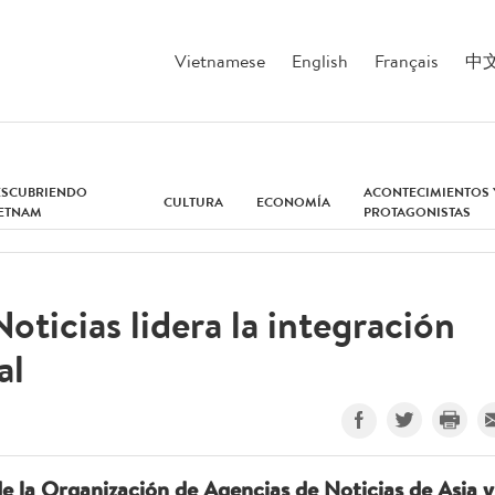
Vietnamese
English
Français
中
ESCUBRIENDO
ACONTECIMIENTOS 
CULTURA
ECONOMÍA
IETNAM
PROTAGONISTAS
ticias lidera la integración
al
e la Organización de Agencias de Noticias de Asia y