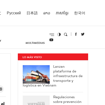
文
Русский
日本語
ລາວ
ភាសាខ្មែរ
한국어
Y
MULTIMEDIAS
LO MÁS VISTO
Lanzan
plataforma de
infraestructura de
transporte y
logística en Vietnam
Regulaciones
sobre prevención
 el