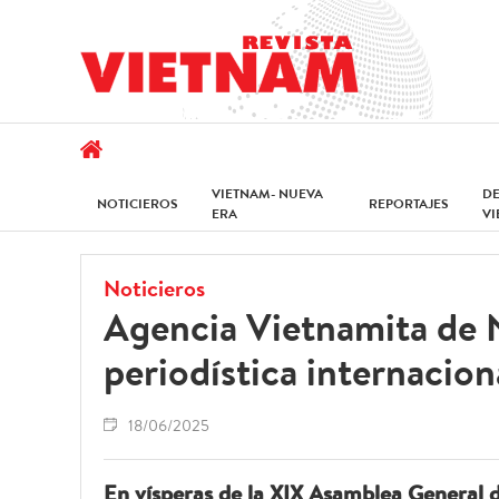
VIETNAM- NUEVA
D
NOTICIEROS
REPORTAJES
ERA
V
Noticieros
Agencia Vietnamita de No
periodística internacion
18/06/2025
En vísperas de la XIX Asamblea General d