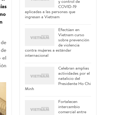
y control de
ias
COVID-19
aplicadas a las personas que
omo
ingresan a Vietnam
ón
Efectúan en
Vietnam curso
sobre prevención
 de
de violencia
 de
contra mujeres a estándar
internacional
 el
ión
Celebran amplias
actividades por el
natalicio del
Presidente Ho Chi
Minh
Fortalecen
intercambio
comercial entre