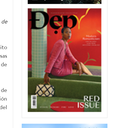
 de
ito
sas
 de
 de
ión
del