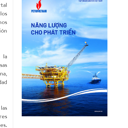
tal
los
mos
ión
 la
sas
na,
dad
las
res
es.