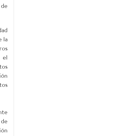
 de
dad
 la
ros
 el
tos
ión
tos
nte
 de
ión