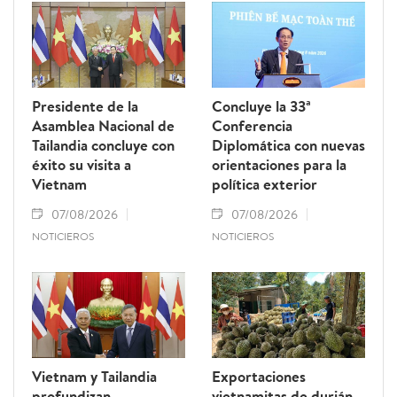
Presidente de la
Concluye la 33ª
Asamblea Nacional de
Conferencia
Tailandia concluye con
Diplomática con nuevas
éxito su visita a
orientaciones para la
Vietnam
política exterior
07/08/2026
07/08/2026
NOTICIEROS
NOTICIEROS
Vietnam y Tailandia
Exportaciones
profundizan
vietnamitas de durián