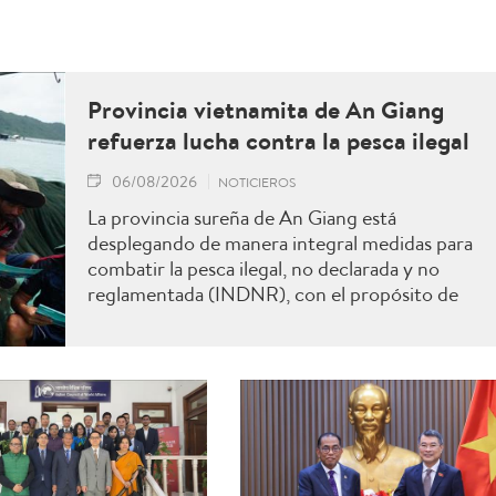
Provincia vietnamita de An Giang
refuerza lucha contra la pesca ilegal
06/08/2026
NOTICIEROS
La provincia sureña de An Giang está
desplegando de manera integral medidas para
combatir la pesca ilegal, no declarada y no
reglamentada (INDNR), con el propósito de
sancionar todas las infracciones, contribuir al
levantamiento de la advertencia de la “tarjeta
amarilla” impuesta por la Comisión Europea y
reforzar el prestigio del sector pesquero
vietnamita.