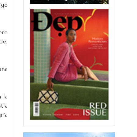
rgo
ero
de,
una
 la
tía
ría