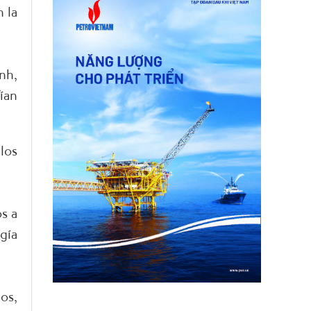
 la
nh,
ían
los
s a
gía
os,