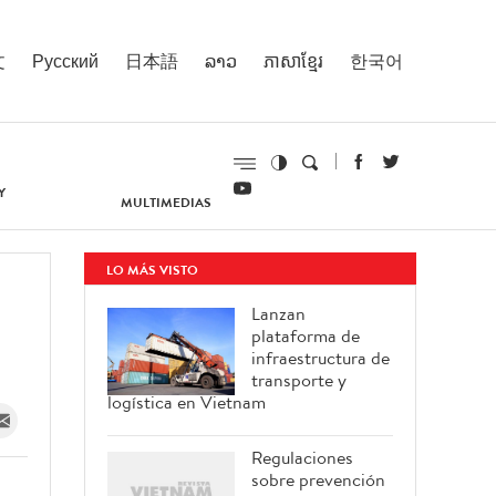
文
Русский
日本語
ລາວ
ភាសាខ្មែរ
한국어
Y
MULTIMEDIAS
LO MÁS VISTO
Lanzan
plataforma de
infraestructura de
transporte y
logística en Vietnam
Regulaciones
sobre prevención