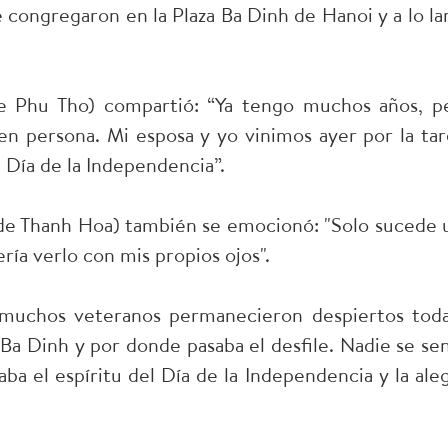
e congregaron en la Plaza Ba Dinh de Hanoi y a lo la
e Phu Tho) compartió: “Ya tengo muchos años, p
 en persona. Mi esposa y yo vinimos ayer por la tar
l Día de la Independencia”.
a de Thanh Hoa) también se emocionó: "Solo sucede 
ía verlo con mis propios ojos".
, muchos veteranos permanecieron despiertos toda
 Ba Dinh y por donde pasaba el desfile. Nadie se sen
a el espíritu del Día de la Independencia y la aleg