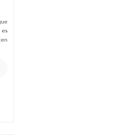
gue
 es
ten