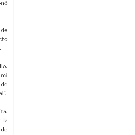
onó
 de
cto
.
lo.
 mi
 de
l".
ta.
 la
 de