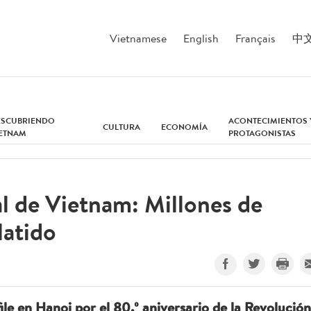
Vietnamese
English
Français
中
ESCUBRIENDO
ACONTECIMIENTOS 
CULTURA
ECONOMÍA
IETNAM
PROTAGONISTAS
l de Vietnam: Millones de
latido
le en Hanoi por el 80.º aniversario de la Revolución