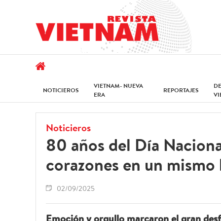
VIETNAM- NUEVA
D
NOTICIEROS
REPORTAJES
ERA
V
Noticieros
80 años del Día Naciona
corazones en un mismo 
02/09/2025
Emoción y orgullo marcaron el gran desfi