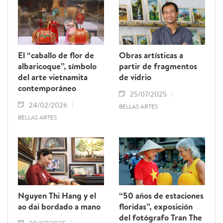
El “caballo de flor de
Obras artísticas a
albaricoque”, símbolo
partir de fragmentos
del arte vietnamita
de vidrio
contemporáneo
25/07/2025
24/02/2026
BELLAS ARTES
BELLAS ARTES
Nguyen Thi Hang y el
“50 años de estaciones
ao dai bordado a mano
floridas”, exposición
del fotógrafo Tran The