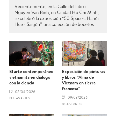
Recientemente, en la Calle del Libro
Nguyen Van Binh, en Ciudad Ho Chi Minh,
se celebró la exposición “50 Spaces: Hanói -
Hue - Saigón”, una colección de bocetos
arquitectónicos acompañados de textos
breves y emotivos sobre 50 obras
emblemáticas de distintas épocas en Hanói,
Hue y Saigón - Ciudad Ho Chi Minh.
El arte contemporáneo
Exposición de pinturas
vietnamita en diálogo
y libros “Alma de
con la ciencia
Vietnam en tierra
francesa”
03/04/2026
09/03/2026
BELLAS ARTES
BELLAS ARTES