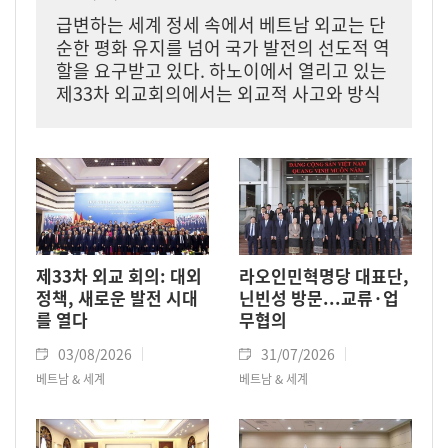
급변하는 세계 정세 속에서 베트남 외교는 단
순한 평화 유지를 넘어 국가 발전의 선도적 역
할을 요구받고 있다. 하노이에서 열리고 있는
제33차 외교회의에서는 외교적 사고와 방식
의 과감한 혁신을 통해 국제적 기회를 국가 발
전에 기여하는 구체적인 성과로 전환해야 한
다는 메시지가 강조되었다.
제33차 외교 회의: 대외
라오인민혁명당 대표단,
정책, 새로운 발전 시대
닌빈성 방문...교류·업
를 열다
무협의
03/08/2026
31/07/2026
베트남 & 세계
베트남 & 세계