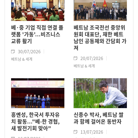
베·중 기업 직접 연결 플
베트남 조국전선 중앙위
랫폼 '가동'...비즈니스
원회 대표단, 재한 베트
교류 활기
남인 공동체와 간담회 가
져
30/07/2026
20/07/2026
베트남 & 세계
베트남 & 세계
흥옌성, 한국서 투자유
신종수 박사, 베트남 쌀
치 활동..."베-한 경협,
과 함께 걸어온 동반자
새 발전기회 맞아"
13/07/2026