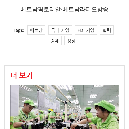
베트남픽토리알/베트남라디오방송
Tags:
베트남
국내 기업
FDI 기업
협력
경제
성장
더 보기