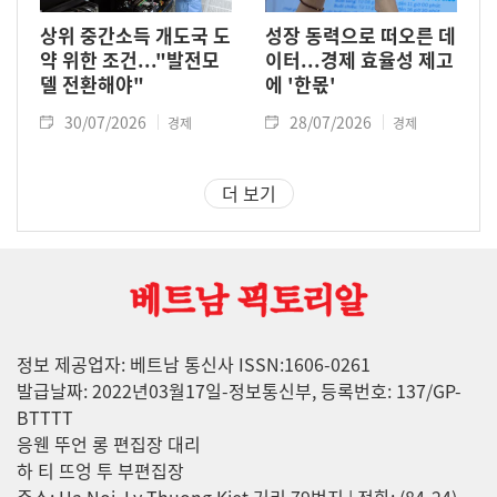
상위 중간소득 개도국 도
성장 동력으로 떠오른 데
약 위한 조건..."발전모
이터...경제 효율성 제고
델 전환해야"
에 '한몫'
30/07/2026
28/07/2026
경제
경제
더 보기
정보 제공업자: 베트남 통신사 ISSN:1606-0261
발급날짜: 2022년03월17일-정보통신부, 등록번호: 137/GP-
BTTTT
응웬 뚜언 롱 편집장 대리
하 티 뜨엉 투 부편집장