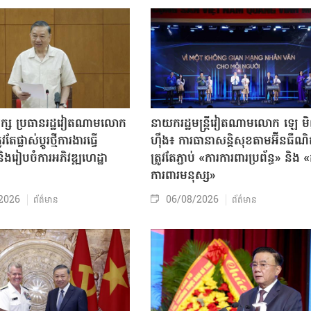
បក្ស ប្រធានរដ្ឋវៀតណាមលោក
នាយករដ្ឋមន្ត្រីវៀតណាមលោក ឡេ ម
តែផ្លាស់ប្ដូរថ្មីការងារធ្វើ
ហ៊ឹង៖ ការធានាសន្តិសុខតាមអ៊ីនធឺណ
ិងរៀបចំការអភិវឌ្ឍហេដ្ឋា
ត្រូវតែភ្ជាប់ «ការការពារប្រព័ន្ធ» និង 
ធ
ការពារមនុស្ស»
2026
06/08/2026
ព័ត៌មាន
ព័ត៌មាន