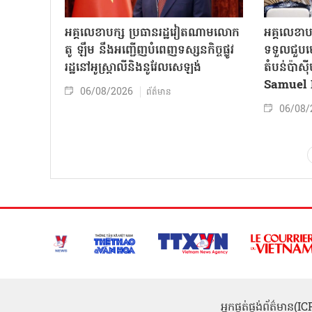
អគ្គលេខាបក្ស ប្រធានរដ្ឋវៀតណាមលោក
អគ្គលេខាប
តូ ឡឹម នឹងអញ្ជើញបំពេញទស្សនកិច្ចផ្លូវ
ទទួលជួបមេ
រដ្ឋនៅអូស្ត្រាលីនិងនូវែលសេឡង់
តំបន់ប៉ាស
Samuel 
06/08/2026
ព័ត៌មាន
06/08/
អ្នកផ្គត់ផ្គង់ព័ត៌មាន