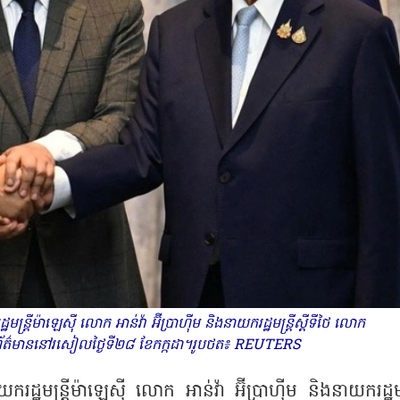
ន្ត្រីម៉ាឡេស៊ី លោក អាន់វ៉ា អ៊ីប្រាហ៊ីម និងនាយករដ្ឋមន្ត្រីស្តីទីថៃ លោក
សារព័ត៌មាននៅរសៀលថ្ងៃទី២៨ ខែកក្កដា។រូបថត៖ REUTERS
្ឋមន្ត្រីម៉ាឡេស៊ី លោក អាន់វ៉ា អ៊ីប្រាហ៊ីម និងនាយករដ្ឋមន្