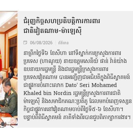
ជំរុញកិច្ចសហប្រតិបត្តិការការពារ
ជាតិវៀតណាម-ម៉ាឡេស៊ី
06/08/2026
ព័ត៌មាន
នា​ព្រឹកថ្ងៃទី៦ ខែសីហា នៅទីស្នាក់ការក្រសួងការពារ
ប្រទេស (ហាណូយ) នាយឧត្តមសេនីយ៍ ផាន់ វ៉ាន់យ៉ាង
ឧបនាយករដ្ឋមន្ត្រី និងជារដ្ឋមន្ត្រីក្រសួងការពារ
ប្រទេសវៀតណាម បានអញ្ជើញជាអធិបតីក្នុងពិធីស្វាគមន៍
ជាផ្លូវការ​ចំពោះលោក Dato' Seri Mohamed
Khaled bin Nordin រដ្ឋមន្ត្រីក្រសួងការពារជាតិ
ម៉ាឡេស៊ី និងសមាជិកគណៈប្រតិភូ ដែលមកបំពេញទស្សន
កិច្ចជាផ្លូវការនៅវៀតណាមចាប់ពីថ្ងៃទី៥-៦ ខែសីហា។
បន្ទាប់ពីពិធីស្វាគមន៍ ភាគីទាំងពីរបានជួបពិភាក្សាការងារ​។