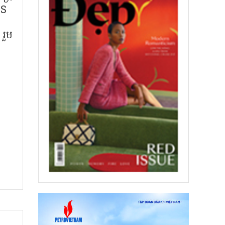
RS
រួម