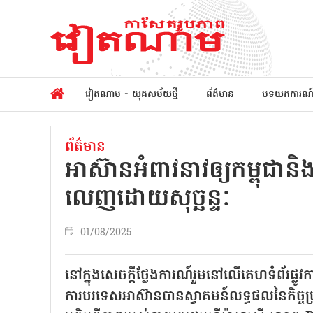
វៀតណាម - យុគសម័យថ្មី
ព័ត៌មាន
បទយកការណ
ព័ត៌មាន
អាស៊ាន​អំពាវ​នាវ​ឲ្យ​កម្ពុជា​ន
លេញ​ដោយសុច្ឆន្ទៈ
01/08/2025
នៅក្នុងសេចក្តីថ្លែងការណ៍រួមនៅលើគេហទំព័រផ្លូវក
ការបរទេសអាស៊ានបានស្វាគមន៍លទ្ធផលនៃកិច្ចប្រ