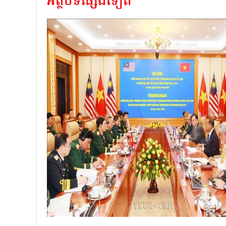
អត្ថបទផ្សេងទៀត