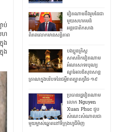
វៀតណាមនឹងរួមដៃជា
មួយសហគមន៍
ាប់
អន្តរជាតិកសាង
ចសហ
ពិភពលោកមានសន្តិភាព
នុង
នុង
បងប្អូនគ្រិស្ត
សាសនិកវៀតណាម
អំណរសាទរបុណ្យ
ណូអែលដ៏សុខសាន្ត
ត្រាណក្នុងបរិបទនៃជម្ងឺរាតត្បាតកូវីដ-១៩
ប្រធានរដ្ឋវៀតណាម
លោក Nguyen
Xuan Phuc ជួប
សំណេះសំណាលជា
មួយម្ចាស់ឆ្នោតនៅទីក្រុងហូជីមិញ