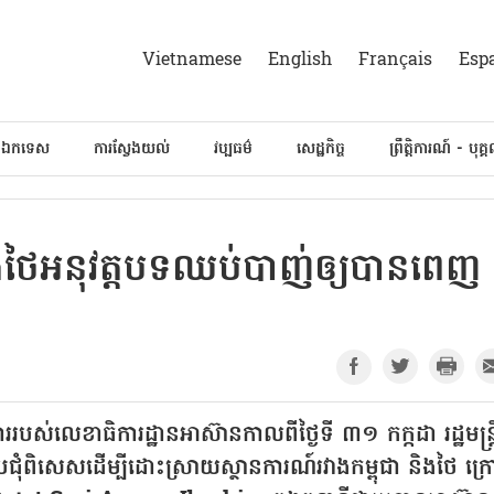
Vietnamese
English
Français
Esp
៍ឯកទេស
ការស្វែងយល់
វប្បធម៌
សេដ្ឋកិច្ច
ព្រឹត្តិការណ៍ - បុគ្
ិង​ថៃ​អនុវត្ត​បទ​ឈប់​បាញ់​ឲ្យ​បាន​ពេញ​
ាររបស់លេខាធិការដ្ឋានអាស៊ានកាលពីថ្ងៃទី ៣១ កក្កដា រដ្ឋមន្ត្រ
ជុំពិសេសដើម្បីដោះស្រាយស្ថានការណ៍រវាងកម្ពុជា និងថៃ ក្