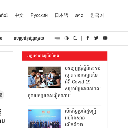
añol
中文
Русский
日本語
ລາວ
한국어
គល
ពហុប្រព័ន្ធផ្សព្វផ្សាយ
អត្ថបទអានច្រើនបំផុត
បទប្បញ្ញត្តិស្តីពីការទប់
ស្កាត់ការរាតត្បាតនៃ
ជំងឺ Covid-19
សម្រាប់ប្រជាជនដែល
ចូលមកប្រទេសវៀតណាម
បើកកិច្ចប្រជុំរដ្ឋមន្ត្រី
ី
អប់រំអាស៊ាន
រោម
លើកទី១២