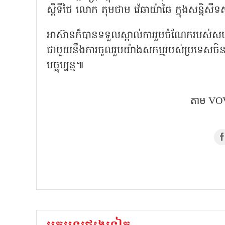
ស្តីទីថៃ លោក ភុមថាម វ៉េឆាយ៉ាឆៃ ក្នុងសន្ន
អាស៊ានក៏បានទទួលស្គាល់ការរួមចំណែករបស់សហរ
ជាមួយនឹងការចូលរួមយ៉ាងសកម្មរបស់ប្រទេសចិន
បច្ចុប្បន្ន៕
តាម​ VOV