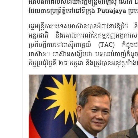
អធិបតីភាពរបស់នាយករដ្ឋមន្ត្រីម៉ាឡេស៊ី លោក
ដែលបានប្រព្រឹត្តិទៅនៅទីក្រុង Putrajaya ប្រ
រដ្ឋមន្ត្រីការបរទេសអាស៊ានបានអំពាវនាវឱ្យថៃ
អន្តរជាតិ និងគោលការណ៍នៃធម្មនុញ្ញអង្គការស
ប្រតិបត្តិការនៅអាស៊ីអាគ្នេយ៍ (TAC) ក៏ដូចជា
អាស៊ាន។ អាស៊ានសង្ឃឹមថា បទឈប់បាញ់ក៏ដូចជ
កិច្ចប្រជុំថ្ងៃទី ២៨ កក្កដា នឹងត្រូវបានអនុវត្