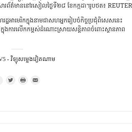
ិសីទសារព័ត៌មាននៅរសៀលថ្ងៃទី២៨ ខែកក្កដា។រូបថត៖ REUTE
ដ្ឋអាមេរិកក្នុងនាមជាសហអ្នករៀបចំកិច្ចប្រជុំពិសេសនេះ 
ក្នុងការលើកកម្ពស់ដំណោះស្រាយសន្តិភាពចំពោះស្ថានភាព
5 - វិទ្យុសម្លេងវៀតណាម