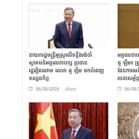
នាយករដ្ឋមន្ត្រីអូស្ត្រាលីទន្ទឹងរង់ចាំ
អគ្គលេខា
ស្វាគមន៍អគ្គលេខាបក្ស ប្រធាន
តូ ឡឹម៖ ត្រូវ
រដ្ឋវៀតណាម លោក តូ ឡឹម មកបំពេញ
ផែនការមេន
ទស្សនកិច្ច
រចនាសម្ព័ន្
06/08/2026
06/08/
ព័ត៌មាន