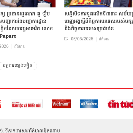
ក្ស ប្រធានរដ្ឋលោក តូ ឡឹម
សន្និសីទការទូតលើកទី៣៣៖ សម័យប្រ
បញ្ជាការនៃបញ្ជាការដ្ឋាន
ពេញអង្គស្តីពីកិច្ច​ការបរទេសរបស់​បក្ស
៊ីហ្វិកនៃសហរដ្ឋអាមេរិក លោក
និងកិច្ច​ការបរទេសប្រជាជន
Paparo
05/08/2026
ព័ត៌មាន
2026
ព័ត៌មាន
អត្ថបទផ្សេងទៀត
(ICP): ទីភ្នាក់ងារសារព័ត៌មានវៀតណាម