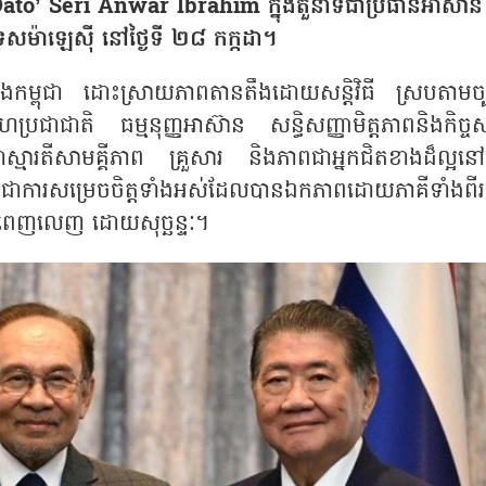
 Dato’ Seri Anwar Ibrahim ក្នុងតួនាទីជាប្រធានអាស៊ាន
ទេសម៉ាឡេស៊ី នៅថ្ងៃទី ២៨ កក្កដា។
 និងកម្ពុជា ដោះស្រាយភាពតានតឹងដោយសន្តិវិធី ស្របតាមច្ប
ហប្រជាជាតិ ធម្មនុញ្ញអាស៊ាន សន្ធិសញ្ញាមិត្តភាពនិងកិច្
ស្មារតីសាមគ្គីភាព គ្រួសារ និងភាពជាអ្នកជិតខាងដ៏ល្អនៅក្
ាការសម្រេចចិត្តទាំងអស់ដែលបានឯកភាពដោយភាគីទាំងពីរក្
តយ៉ាងពេញលេញ ដោយសុច្ឆន្ទៈ។