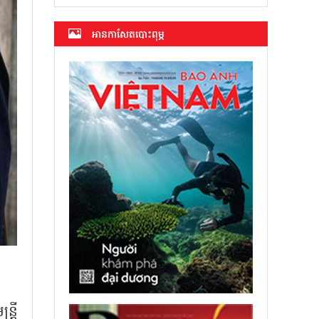
អាន​កាសែត​បោះពុម្ភ
ត្រី