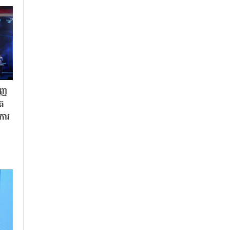
ិញ
ិត
«ការ