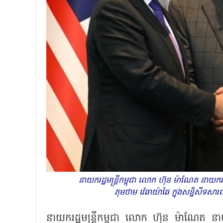
នាយករដ្ឋមន្ត្រីកម្ពុជា លោក ហ៊ុន ម៉ាណែត នាយករដ្ឋម
ភុមថាម វ៉េឆាយ៉ាឆៃ ក្នុងសន្និសីទ
នាយករដ្ឋមន្ត្រីកម្ពុជា លោក ហ៊ុន ម៉ាណែត នាយករដ