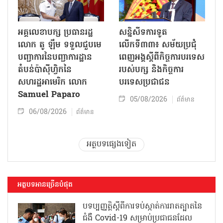
អគ្គលេខាបក្ស ប្រធានរដ្ឋ
សន្និសីទការទូត
លោក តូ ឡឹម ទទួលជួបមេ
លើកទី៣៣៖ សម័យប្រជុំ
បញ្ជាការនៃបញ្ជាការដ្ឋាន
ពេញអង្គស្តីពីកិច្ច​ការបរទេស
តំបន់ប៉ាស៊ីហ្វិកនៃ
របស់​បក្ស និងកិច្ច​ការ
សហរដ្ឋអាមេរិក លោក
បរទេសប្រជាជន
Samuel Paparo
05/08/2026
ព័ត៌មាន
06/08/2026
ព័ត៌មាន
អត្ថបទផ្សេងទៀត
អត្ថបទអានច្រើនបំផុត
បទប្បញ្ញត្តិស្តីពីការទប់ស្កាត់ការរាតត្បាតនៃ
ជំងឺ Covid-19 សម្រាប់ប្រជាជនដែល