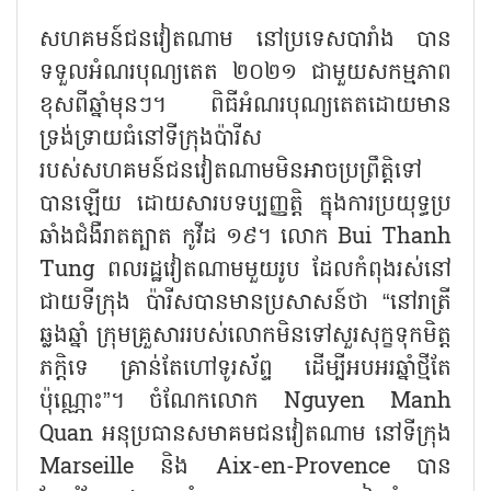
សហគមន៍ជនវៀតណាម នៅប្រទេសបារាំង បាន
ទទួលអំណរបុណ្យតេត ២០២១ ជាមួយសកម្មភាព
ខុសពីឆ្នាំមុនៗ។ ពិធីអំណរបុណ្យតេតដោយមាន
ទ្រង់ទ្រាយធំនៅទីក្រុងប៉ារីស
របស់សហគមន៍ជនវៀតណាមមិនអាចប្រព្រឹត្តិទៅ
បានឡើយ ដោយសារបទប្បញ្ញត្តិ ក្នុងការប្រយុទ្ធប្រ
ឆាំងជំងឺរាតត្បាត កូវីដ ១៩។ លោក Bui Thanh
Tung ពលរដ្ឋវៀតណាមមួយរូប ដែលកំពុងរស់នៅ
ជាយទីក្រុង ប៉ារីសបានមានប្រសាសន៍ថា “នៅរាត្រី
ឆ្លងឆ្នាំ ក្រុមគ្រួសាររបស់លោកមិនទៅសួរសុក្ខទុកមិត្ត
ភក្តិទេ គ្រាន់តែហៅទូរស័ព្ទ ដើម្បីអបអរឆ្នាំថ្មីតែ
ប៉ុណ្ណោះ”។ ចំណែកលោក Nguyen Manh
Quan អនុប្រធានសមាគមជនវៀតណាម នៅទីក្រុង
Marseille និង Aix-en-Provence បាន