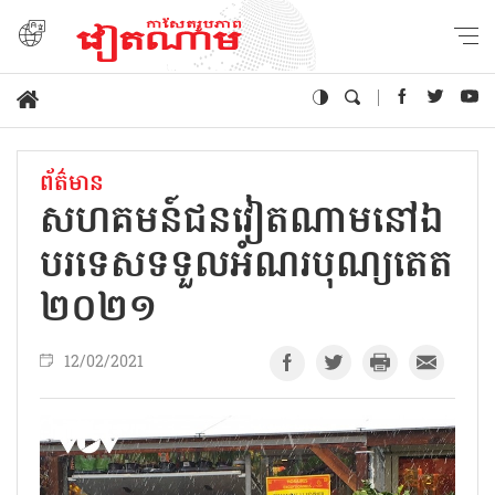
ព័ត៌មាន
សហគមន៍ជនវៀតណាមនៅឯ
បរទេសទទួលអំណរបុណ្យតេត
២០២១
12/02/2021