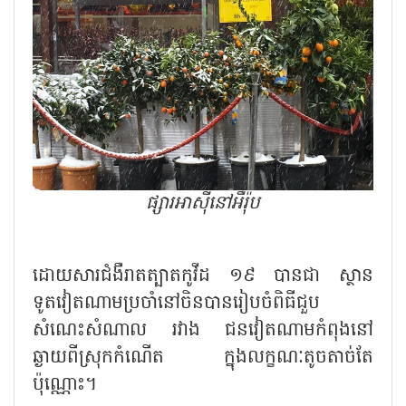
ផ្សារអាស៊ីនៅអឺរ៉ុប
ដោយសារជំងឺរាតត្បាតកូវីដ ១៩ បានជា ស្ថាន
ទូតវៀតណាមប្រចាំនៅចិនបានរៀបចំពិធីជួប
សំណេះសំណាល រវាង ជនវៀតណាមកំពុងនៅ
ឆ្ងាយពីស្រុកកំណើត ក្នុងលក្ខណៈតូចតាច់តែ
ប៉ុណ្ណោះ។