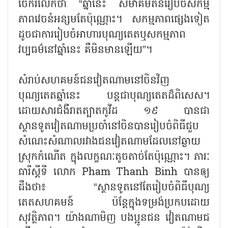
ចែករំលែកថា “ឆ្នាំនេះ សមាគមតនរៀបចំសកម្ម
ភាពវេចនំអន្សមតែប៉ុណ្ណោះ។ សកម្មភាពផ្សេងទៀត
ដូចជាការរៀបចំអាហារបុណ្យតេតឬសកម្មភាព
វប្បធម៌នៅឆ្នាំនេះ គឺមិនមានឡើយ”។
សំរាប់សហគមន៍ជនវៀតណាមនៅចិនវិញ
បុណ្យតេតឆ្នាំនេះ បន្តជាបុណ្យតេតដ៏ពិសេស។
ដោយសារជំងឺរាតត្បាតកូវីដ ១៩ បានជា
ស្ថានទូតវៀតណាមប្រចាំនៅចិនបានរៀបចំពិធីជួប
សំណេះសំណាលរវាងជនវៀតណាមដែលនៅឆ្ងាយ
ស្រុកកំណើត ក្នុងលក្ខណៈតូចតាច់តែប៉ុណ្ណោះ។ ភារៈ
ធារីស្ដីទី លោក Pham Thanh Binh បានឲ្យ
ដឹងថា៖ “ស្ថានទូតនៅតែរៀបចំពិធីបុណ្យ
តេតសហគមន៍ ប៉ន្តែក្នុងទម្រង់ប្រកបដោយ
សុវត្ថិភាព។ យ៉ាងណាមិញ បងប្អូនជន វៀតណាមជ