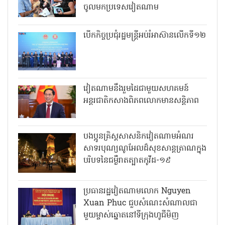
ចូលមកប្រទេសវៀតណាម
បើកកិច្ចប្រជុំរដ្ឋមន្ត្រីអប់រំអាស៊ានលើកទី១២
វៀតណាមនឹងរួមដៃជាមួយសហគមន៍
អន្តរជាតិកសាងពិភពលោកមានសន្តិភាព
បងប្អូនគ្រិស្តសាសនិកវៀតណាមអំណរ
សាទរបុណ្យណូអែលដ៏សុខសាន្តត្រាណក្នុង
បរិបទនៃជម្ងឺរាតត្បាតកូវីដ-១៩
ប្រធានរដ្ឋវៀតណាមលោក Nguyen
Xuan Phuc ជួបសំណេះសំណាលជា
មួយម្ចាស់ឆ្នោតនៅទីក្រុងហូជីមិញ