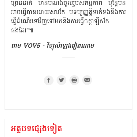
ច្រើននាក់ មានបំណងចូលរួមសកម្មភាព ប៉ុន្តែមិន
អាចធ្វើបានដោយសារតែ បទប្បញ្ញត្តិទាក់ទងនឹងការ
ធ្វើដំណើរទៅវិញទៅមកនិងការធ្វើចត្តាឡីស័ក
ផងដែរ”៕
តាម VOV5 - វិទ្យុសំឡេងវៀតណាម
អត្ថបទផ្សេងទៀត