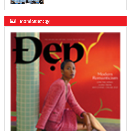
អាន​កាសែត​បោះពុម្ភ