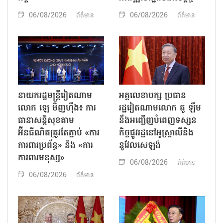
06/08/2026
06/08/2026
ព័ត៌មាន
ព័ត៌មាន
នាយករដ្ឋមន្ត្រីវៀតណាម
អគ្គលេខាបក្ស ប្រធាន
លោក ឡេ មិញហ៊ឹង៖ ការ
រដ្ឋវៀតណាមលោក តូ ឡឹម
ធានាសន្តិសុខតាម
នឹងអញ្ជើញបំពេញទស្សន
អ៊ីនធឺណិតត្រូវតែភ្ជាប់ «ការ
កិច្ចផ្លូវរដ្ឋនៅអូស្ត្រាលីនិង
ការពារប្រព័ន្ធ» និង «ការ
នូវែលសេឡង់
ការពារមនុស្ស»
06/08/2026
ព័ត៌មាន
06/08/2026
ព័ត៌មាន