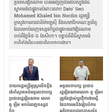
ប្រទេសវៀតណាម បានអញ្ជើញជាអធិបតីក្នុងពិធី
ស្វាគមន៍ជាផ្លូវការ​ចំពោះលោក Dato' Seri
Mohamed Khaled bin Nordin រដ្ឋមន្ត្រី
ក្រសួងការពារជាតិម៉ាឡេស៊ី និងសមាជិកគណៈប្រតិភូ
ដែលមកបំពេញទស្សនកិច្ចជាផ្លូវការនៅវៀតណាម
ចាប់ពីថ្ងៃទី៥-៦ ខែសីហា។ បន្ទាប់ពីពិធីស្វាគមន៍
ភាគីទាំងពីរបានជួបពិភាក្សាការងារ​។
នាយករដ្ឋមន្ត្រីអូស្ត្រាលីទន្ទឹង
អគ្គលេខាបក្ស ប្រធាន
រង់ចាំស្វាគមន៍អគ្គលេខាបក្ស
រដ្ឋវៀតណាមលោក តូ ឡឹម៖
ប្រធានរដ្ឋវៀតណាម លោក
ត្រូវតែផ្លាស់ប្ដូរថ្មីការងារធ្វើ
តូ ឡឹម មកបំពេញទស្សន
ផែនការមេនិងរៀបចំការ
កិច្ច
អភិវឌ្ឍហេដ្ឋារចនាសម្ព័ន្ធ