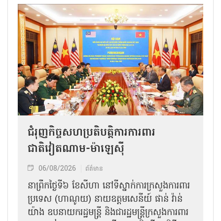
ជំរុញកិច្ចសហប្រតិបត្តិការការពារ
ជាតិវៀតណាម-ម៉ាឡេស៊ី
06/08/2026
ព័ត៌មាន
នា​ព្រឹកថ្ងៃទី៦ ខែសីហា នៅទីស្នាក់ការក្រសួងការពារ
ប្រទេស (ហាណូយ) នាយឧត្តមសេនីយ៍ ផាន់ វ៉ាន់
យ៉ាង ឧបនាយករដ្ឋមន្ត្រី និងជារដ្ឋមន្ត្រីក្រសួងការពារ