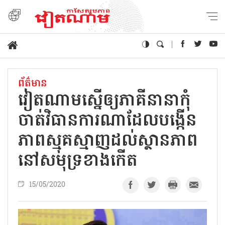
ព័ត៌មាន
វៀតណាមស្នើឲ្យភាគីនានាកុំ
ចាត់វិធានការណាដែលបង្កើន
ភាពស្មុគស្មាញ​ដល់ស្ថានភាព​
នៅសមុទ្រខាងកើត​
15/05/2020