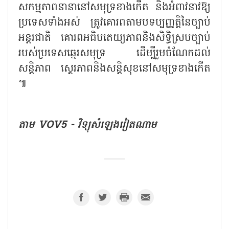
សកម្មភាព​នានានៅ​សមុទ្រខាងកើត និងអំពាវនាវឱ្យ
ប្រទេសទាំងអស់ ត្រូវគោរពតាមបទប្បញ្ញត្តិនៃច្បាប់
អន្តរជាតិ គោរព​អធិបតេយ្យភាពនិងសិទ្ធិស្របច្បាប់
របស់ប្រទេសឆ្នេរសមុទ្រ ដើម្បីរួមចំណែកដល់
សន្តិភាព ស្ថេរភាពនិង​សន្តិសុខ​នៅសមុទ្រ​ខាង​កើត​
៕
តាម VOV5 - វិទ្យុសំឡេងវៀតណាម​