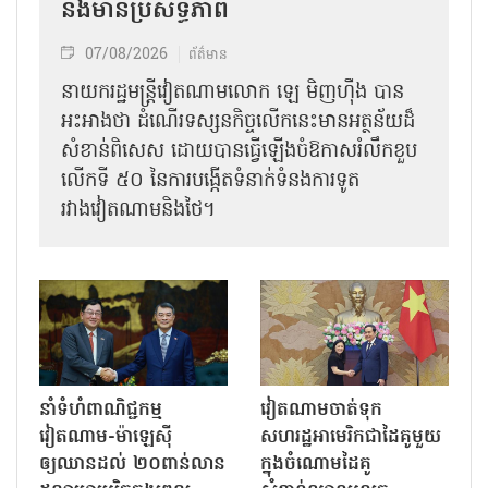
និងមានប្រសិទ្ធភាព
07/08/2026
ព័ត៌មាន
នាយករដ្ឋមន្ត្រីវៀតណាមលោក ឡេ មិញហ៊ឹង បាន
អះអាងថា ដំណើរទស្សនកិច្ចលើកនេះមានអត្ថន័យដ៏
សំខាន់ពិសេស ដោយបានធ្វើឡើងចំឱកាសរំលឹកខួប
លើកទី ៥០ នៃការបង្កើតទំនាក់ទំនងការទូត
រវាងវៀតណាមនិងថៃ។
នាំទំហំពាណិជ្ជកម្ម
វៀតណាមចាត់ទុក
វៀតណាម-ម៉ាឡេស៊ី
សហរដ្ឋអាមេរិកជាដៃគូមួយ
ឲ្យឈានដល់ ២០ពាន់លាន
ក្នុងចំណោមដៃគូ