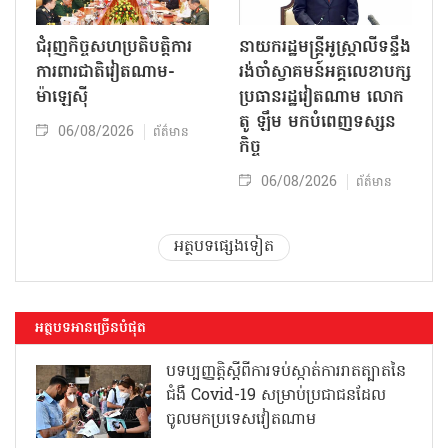
ជំរុញកិច្ចសហប្រតិបត្តិការ
នាយករដ្ឋមន្ត្រីអូស្ត្រាលីទន្ទឹង
ការពារជាតិវៀតណាម-
រង់ចាំស្វាគមន៍អគ្គលេខាបក្ស
ម៉ាឡេស៊ី
ប្រធានរដ្ឋវៀតណាម លោក
តូ ឡឹម មកបំពេញទស្សន
06/08/2026
ព័ត៌មាន
កិច្ច
06/08/2026
ព័ត៌មាន
អត្ថបទផ្សេងទៀត
អត្ថបទអានច្រើនបំផុត
បទប្បញ្ញត្តិស្តីពីការទប់ស្កាត់ការរាតត្បាតនៃ
ជំងឺ Covid-19 សម្រាប់ប្រជាជនដែល
ចូលមកប្រទេសវៀតណាម