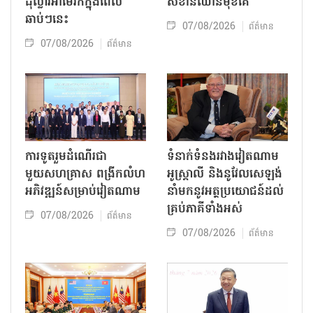
ដុល្លារអាមេរិកក្នុងពេល
សំខាន់ឈានមុខគេ
ឆាប់ៗនេះ
07/08/2026
ព័ត៌មាន
07/08/2026
ព័ត៌មាន
ការទូតរួមដំណើរជា
ទំនាក់ទំនងរវាងវៀតណាម
មួយសហគ្រាស ពង្រីកលំហ
អូស្ត្រាលី និងនូវែលសេឡង់
អភិវឌ្ឍន៍សម្រាប់វៀតណាម
នាំមកនូវអត្ថប្រយោជន៍ដល់
គ្រប់ភាគីទាំងអស់
07/08/2026
ព័ត៌មាន
07/08/2026
ព័ត៌មាន