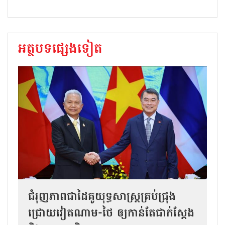
អត្ថបទផ្សេងទៀត
ជំរុញភាពជាដៃគូយុទ្ធសាស្ត្រគ្រប់ជ្រុង
ជ្រោយវៀតណាម-ថៃ ឲ្យកាន់តែជាក់ស្ដែង