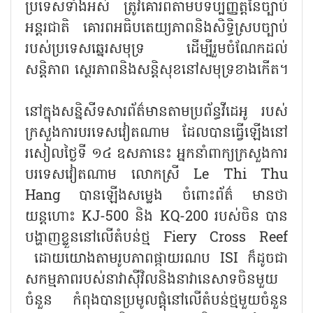
ប្រទេសទាំងអស់ ត្រូវគោរពតាមបទប្បញ្ញត្តិនៃច្បាប់
អន្តរជាតិ គោរព​អធិបតេយ្យភាពនិងសិទ្ធិស្របច្បាប់
របស់ប្រទេសឆ្នេរសមុទ្រ ដើម្បីរួមចំណែកដល់
សន្តិភាព ស្ថេរភាព​និង​សន្តិសុខ​នៅសមុទ្រខាងកើត។
នៅក្នុង​សន្និសីទសារព័ត៌មានតាមប្រព័ន្ធវីដេអូ របស់
ក្រសួងការបរទេសវៀតណាម ដែលបាន​ធ្វើឡើង​នៅ
រសៀល​ថ្ងៃទី ១៤ ឧសភានេះ អ្នកនាំពាក្យក្រសួងការ
បរទេសវៀតណាម លោកស្រី Le Thi Thu
Hang បានឡើង​សម្លេង ចំពោះព័ត៌ មានថា
យន្តហោះ KJ-500 និង KQ-200 របស់ចិន បាន
បង្ហាញ​ខ្លួន​នៅ​លើ​តំបន់​ថ្ម​ Fiery Cross Reef
ដោយយោងតាមរូបភាពផ្កាយរណប ISI ក៏ដូច​ជា
សកម្មភាពរបស់​នាវាស៊ីវិល​និង​នាវា​នេសាទ​ចិន​មួយ
ចំនួន កំពុងបានប្រមូលផ្តុំនៅលើតំបន់ថ្មមួយចំនួន