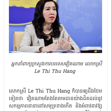
អ្នកនាំពាក្យក្រសួងការបរទេសវៀតណាម លោកស្រី
Le Thi Thu Hang
លោកស្រី Le Thi Thu Hang ក៏បានឲ្យដឹងថែម
ទៀតថា វៀតណាម​តែងតែ​តាម​ដាន​យ៉ាង​ដិត​ដល់​នូវ​
សកម្មភាព​នានា​នៅ​សមុទ្រខាងកើត និងអំពាវនាវឱ្យ