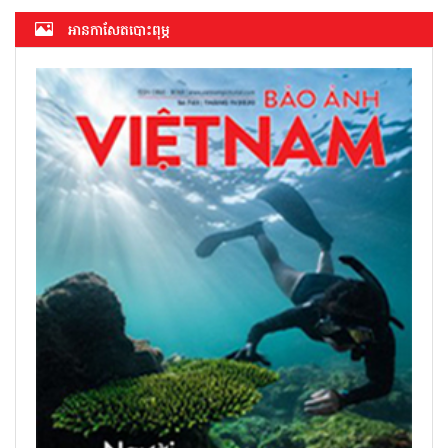
អាន​កាសែត​បោះពុម្ភ