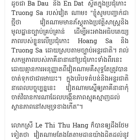
ដូចជា Ba Dau និង En Dat ស្ថិតក្នុង​ប្រជុំកោះ ​
Truong Sa របស់វៀត ណាម៖ “ខ្ញុំសូមបញ្ជាក់ជា
ថ្មីថា វៀតណាមមានភ័ស្តុ​តាង​ប្រវត្តិសាស្ត្រ​និង​
មូលដ្ឋាន​​ច្បាប់​គ្រប់គ្រាន់ ដើម្បីអះអាងអធិបតេយ្យ
ភាពរបស់ខ្លួនលើប្រជុំកោះ Hoang Sa និង
Truong Sa ដោយ​ស្រប​តាមច្បាប់អន្តរជាតិ។ រាល់
សកម្មភាពរបស់ភាគីនានានៅប្រជុំកោះទាំងពីរនេះ
ដោយគ្មាន​ការ​អនុញ្ញាត​ពីវៀតណាមគឺសុទ្ធតែត្រូវបាន
ចាត់ទុកថាជាមោឃះ។ ក្នុងបរិបទ​តំបន់​និង​អន្តរជាតិ​
នាពេលប​ច្ចុប្បន្ននេះ វៀតណាមស្នើ​ឲ្យភាគីនានា​កុំ
ចាត់វិធាន​ការណាដែល​បង្កើនភាព​ស្មុគស្មាញ​ដល់
ស្ថាន​ភាព​នៅសមុទ្រ​ខាង​កើត​”។
លោកស្រី Le Thi Thu Hang ក៏បានឲ្យដឹងថែម
ទៀតថា វៀតណាម​តែងតែតាម​ដាន​យ៉ាង​ដិត​ដល់​នូវ​