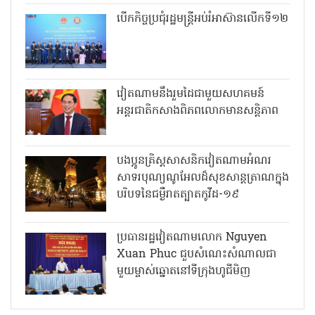
បើកកិច្ចប្រជុំរដ្ឋមន្ត្រីអប់រំអាស៊ានលើកទី១២
វៀតណាមនឹងរួមដៃជាមួយសហគមន៍
អន្តរជាតិកសាងពិភពលោកមានសន្តិភាព
បងប្អូនគ្រិស្តសាសនិកវៀតណាមអំណរ
សាទរបុណ្យណូអែលដ៏សុខសាន្តត្រាណក្នុង
បរិបទនៃជម្ងឺរាតត្បាតកូវីដ-១៩
ប្រធានរដ្ឋវៀតណាមលោក Nguyen
Xuan Phuc ជួបសំណេះសំណាលជា
មួយម្ចាស់ឆ្នោតនៅទីក្រុងហូជីមិញ