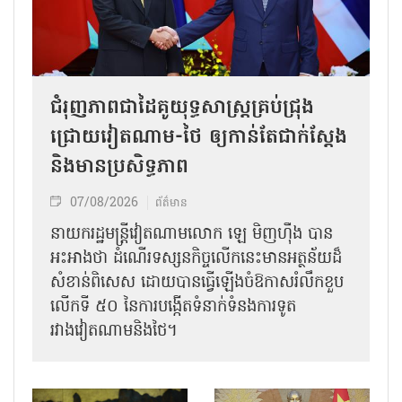
ជំរុញភាពជាដៃគូយុទ្ធសាស្ត្រគ្រប់ជ្រុង
ជ្រោយវៀតណាម-ថៃ ឲ្យកាន់តែជាក់ស្ដែង
និងមានប្រសិទ្ធភាព
07/08/2026
ព័ត៌មាន
នាយករដ្ឋមន្ត្រីវៀតណាមលោក ឡេ មិញហ៊ឹង បាន
អះអាងថា ដំណើរទស្សនកិច្ចលើកនេះមានអត្ថន័យដ៏
សំខាន់ពិសេស ដោយបានធ្វើឡើងចំឱកាសរំលឹកខួប
លើកទី ៥០ នៃការបង្កើតទំនាក់ទំនងការទូត
រវាងវៀតណាមនិងថៃ។