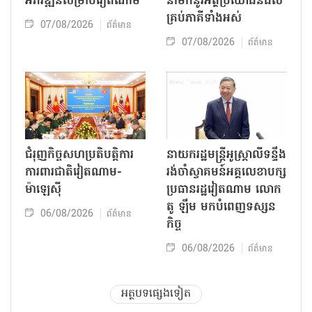
អភិវឌ្ឍន៍សម្រាប់វៀតណាម
នាំមកនូវអត្ថប្រយោជន៍ដល់
គ្រប់ភាគីទាំងអស់
07/08/2026
ព័ត៌មាន
07/08/2026
ព័ត៌មាន
ជំរុញកិច្ចសហប្រតិបត្តិការ
នាយករដ្ឋមន្ត្រីអូស្ត្រាលីទន្ទឹង
ការពារជាតិវៀតណាម-
រង់ចាំស្វាគមន៍អគ្គលេខាបក្ស
ម៉ាឡេស៊ី
ប្រធានរដ្ឋវៀតណាម លោក
តូ ឡឹម មកបំពេញទស្សន
06/08/2026
ព័ត៌មាន
កិច្ច
06/08/2026
ព័ត៌មាន
អត្ថបទផ្សេងទៀត