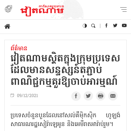
ព័ត៌មាន
វៀតណាមស្ថិតក្នុងក្រុមប្រទេស
ដែលមានសន្ទស្សន៍តភ្ជាប់
ពាណិជ្ជកម្មគួរឱ្យចាប់អារម្មណ៍
09/12/2021
ប្រទេសចំនួនបួនដែលនៅសល់គឺម៉ិកស៊ិក ហូឡង់
សាធារណរដ្ឋសៀរ៉ាឡេអូន និងអេមីរាតអារ៉ាប់រួម។