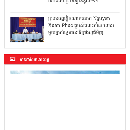
បរិបទនៃជម្ងឺរាតត្បាតកូវីដ-១៩
ប្រធានរដ្ឋវៀតណាមលោក Nguyen
Xuan Phuc ជួបសំណេះសំណាលជា
មួយម្ចាស់ឆ្នោតនៅទីក្រុងហូជីមិញ
អាន​កាសែត​បោះពុម្ភ