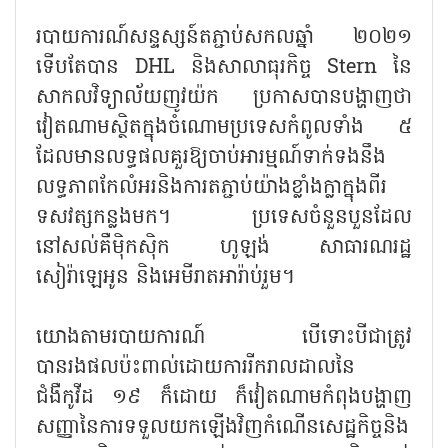
របាយការណ៍សន្ទស្សន៍តភ្ជាប់សកលឆ្នាំ ២០២១
ទើបតែបាន DHL និងសាលាធុរកិច្ច Stern នៃ
សាកលវិទ្យាល័យញូវយ៉ក ប្រកាសបានបង្ហាញថា
វៀតណាមស្ថិតក្នុងចំណោមប្រទេសកំពូលទាំង ៥
ដែលមានលទ្ធផលគួរឱ្យចាប់អារម្មណ៍ទាក់ទងនឹង
លទ្ធភាពកែលំអរនិងការតភ្ជាប់យ៉ាងខ្លាំងក្លាក្នុងពីរ
ទសវត្សកន្លងមក។ ប្រទេសចំនួនបួនដែល
នៅសល់គឺម៉ិកស៊ិក ហូឡង់ សាធារណរដ្ឋ
សៀរ៉ាឡេអូន និងអេមីរាតអារ៉ាប់រួម។
យោងតាមរបាយការណ៍ បើទោះបីជាត្រូវ
បានរងផលប៉ះពាល់ដោយការរីករាលដាលនៃ
ជំងឺកូវីដ ១៩ ក៏ដោយ ក៏វៀតណាមកំពុងបង្ហាញ
សញ្ញានៃការទទួលយកឡើងវិញកំណើនសេដ្ឋកិច្ចនិង