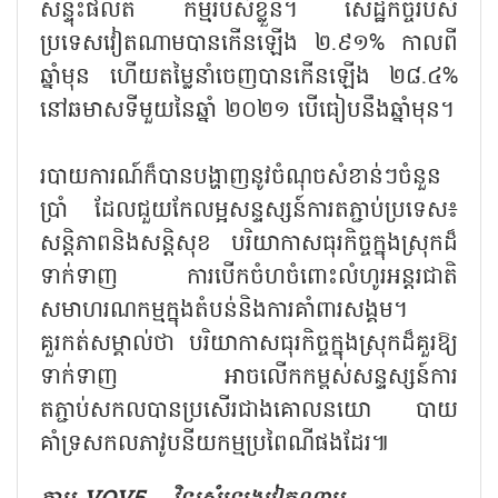
សន្ទុះផលិត កម្មរបស់ខ្លួន។ សេដ្ឋកិច្ចរបស់
ប្រទេសវៀតណាមបានកើនឡើង ២.៩១% កាលពី
ឆ្នាំមុន ហើយតម្លៃនាំចេញបានកើនឡើង ២៨.៤%
នៅឆមាសទីមួយនៃឆ្នាំ ២០២១ បើធៀបនឹងឆ្នាំមុន។
របាយការណ៍ក៏បានបង្ហាញនូវចំណុចសំខាន់ៗចំនួន
ប្រាំ ដែលជួយកែលម្អសន្ទស្សន៍ការតភ្ជាប់ប្រទេស៖
សន្តិភាពនិងសន្តិសុខ បរិយាកាសធុរកិច្ចក្នុងស្រុកដ៏
ទាក់ទាញ ការបើកចំហចំពោះលំហូរអន្តរជាតិ
សមាហរណកម្មក្នុងតំបន់និងការគាំពារសង្គម។
គួរកត់សម្គាល់ថា បរិយាកាសធុរកិច្ចក្នុងស្រុកដ៏គួរឱ្យ
ទាក់ទាញ អាចលើកកម្ពស់សន្ទស្សន៍ការ
តភ្ជាប់សកលបានប្រសើរជាងគោលនយោ បាយ
គាំទ្រសកលភាវូបនីយកម្មប្រពៃណីផងដែរ៕