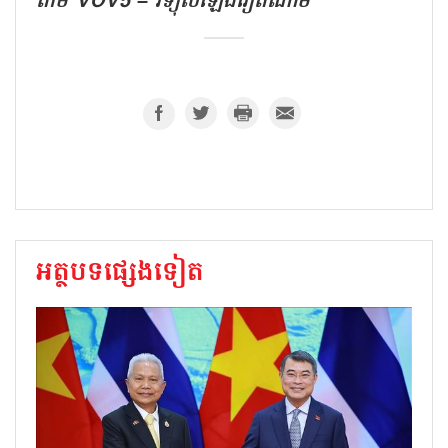
តាម VOV5 – វិទ្យុសំឡេងវៀតណាម
អត្ថបទផ្សេងទៀត