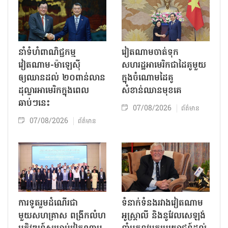
នាំទំហំពាណិជ្ជកម្ម
វៀតណាមចាត់ទុក
វៀតណាម-ម៉ាឡេស៊ី
សហរដ្ឋអាមេរិកជាដៃគូមួយ
ឲ្យឈានដល់ ២០ពាន់លាន
ក្នុងចំណោមដៃគូ
ដុល្លារអាមេរិកក្នុងពេល
សំខាន់ឈានមុខគេ
ឆាប់ៗនេះ
07/08/2026
ព័ត៌មាន
07/08/2026
ព័ត៌មាន
ការទូតរួមដំណើរជា
ទំនាក់ទំនងរវាងវៀតណាម
មួយសហគ្រាស ពង្រីកលំហ
អូស្ត្រាលី និងនូវែលសេឡង់