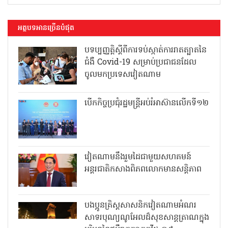
អត្ថបទអានច្រើនបំផុត
បទប្បញ្ញត្តិស្តីពីការទប់ស្កាត់ការរាតត្បាតនៃ
ជំងឺ Covid-19 សម្រាប់ប្រជាជនដែល
ចូលមកប្រទេសវៀតណាម
បើកកិច្ចប្រជុំរដ្ឋមន្ត្រីអប់រំអាស៊ានលើកទី១២
វៀតណាមនឹងរួមដៃជាមួយសហគមន៍
អន្តរជាតិកសាងពិភពលោកមានសន្តិភាព
បងប្អូនគ្រិស្តសាសនិកវៀតណាមអំណរ
សាទរបុណ្យណូអែលដ៏សុខសាន្តត្រាណក្នុង