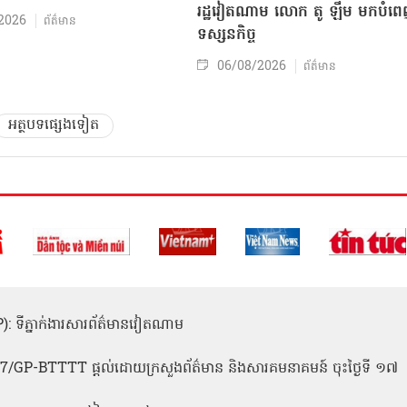
រដ្ឋវៀតណាម លោក តូ ឡឹម មកបំព
2026
ព័ត៌មាន
ទស្សនកិច្ច
06/08/2026
ព័ត៌មាន
អត្ថបទផ្សេងទៀត
(ICP): ទីភ្នាក់ងារសារព័ត៌មានវៀតណាម
1
 137/GP-BTTTT ផ្តល់ដោយក្រសួងព័ត៌មាន និងសារគមនាគមន៍ ចុះថ្ងៃទី ១៧