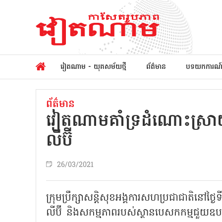
វៀតណាម - យុគសម័យថ្មី
ព័ត៌មាន
បទយកការណ
ព័ត៌មាន
វៀតណាមគាំទ្រដំណោះស្រ
លីប៊ី
26/03/2021
ក្រុមប្រឹក្សាសន្តិសុខអង្គការសហប្រជាជាតិនៅថ្ងៃ
លីប៊ី និងសកម្មភាពរបស់ស្ថានបេសកកម្មជួយឧប