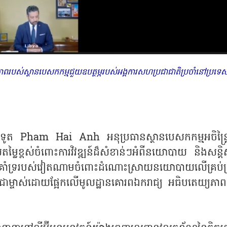
កម្មភាពរបស់ស្ថានបេសកកម្មជួយឧបត្ថម្ភរបស់អង្គការសហប្រជាជាតិប្រចាំនៅប្រទេ
គរដ្ឋទូត Pham Hai Anh អនុប្រធានស្ថានបេសកកម្មអចិន្ត្រ
្លៃខ្ពស់ចំពោះការវិវឌ្ឍន៍ដ៏សំខាន់ៗអំពីនយោបាយ និងសន្តិ
ាំទ្ររបស់វៀតណាមចំពោះដំណោះស្រាយនយោបាយលើគ្រប់ជ្
វើជាម្ចាស់ដោយផ្អែកលើមូលដ្ឋានគោរពឯករាជ្យ អធិបតេយ្យភាព