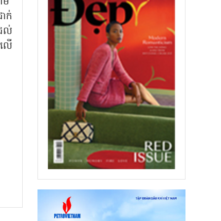
្រម
ាក់
ដល់
កលើ