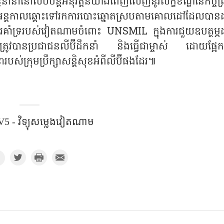
នានានៅលីប៊ីបន្តអនុវត្តន៍យ៉ាងពេញលេញនូវលក្ខខ័ណ្ឌនៃកិច្ចព
ការអន្តកាលឆ្ពោះទៅរកការបោះឆ្នោតស្របតាមគោលដៅដែលបានដ
ការគាំទ្ររបស់វៀតណាមចំពោះ UNSMIL ក្នុងការជួយឧបត្ថម្ភ
ែលត្រូវបានប្រជាជនលីប៊ីដឹកនាំ និងធ្វើជាម្ចាស់ ដោយផ្អែ
ារបស់ក្រុមប្រឹក្សាសន្តិសុខអំពីលីប៊ីផងដែរ៕
5 - វិទ្យុសម្លេងវៀតណាម