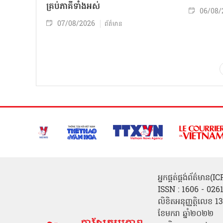
គ្រប់ភាគីទាំងអស់
06/08/
07/08/2026
ព័ត៌មាន
អ្នកផ្គត់ផ្គង់ព័ត៌មាន
ISSN : 1606 - 026
លិខិតអនុញ្ញត្តិលេខ
ខែមករា ឆ្នាំ២០២២