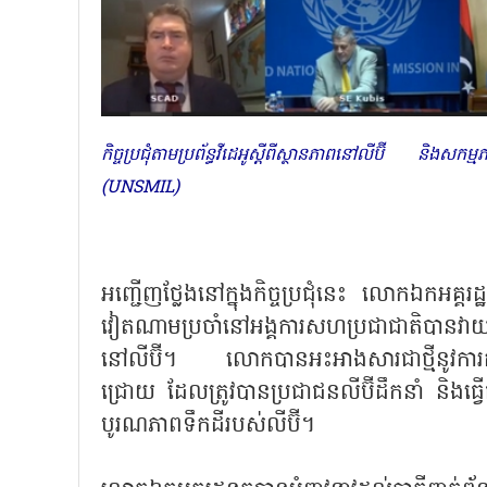
កិច្ចប្រជុំតាមប្រព័ន្ធវីដេអូស្ដីពីស្ថានភាពនៅលីប៊ី និងស
(UNSMIL)
អញ្ជើញថ្លែងនៅក្នុងកិច្ចប្រជុំនេះ លោកឯកអគ្
វៀតណាមប្រចាំនៅអង្គការសហប្រជាជាតិបានវាយតម
នៅលីប៊ី។ លោកបានអះអាងសារជាថ្មីនូវការគ
ជ្រោយ ដែលត្រូវបានប្រជាជនលីប៊ីដឹកនាំ និងធ្
បូរណភាពទឹកដីរបស់លីប៊ី។