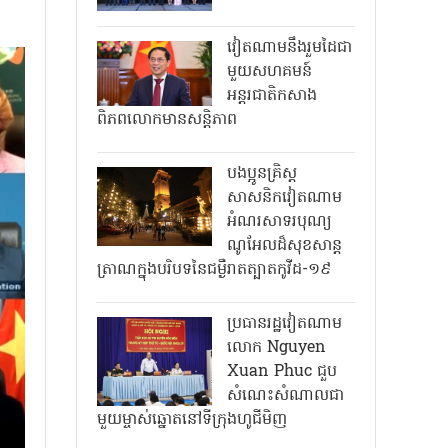
វៀតណាមនឹងរួមដៃជា
មួយសហគមន៍
អន្តរជាតិកសាង
ពិភពលោកមានសន្តិភាព
បងប្អូនគ្រិស្ត
សាសនិកវៀតណាម
អំណរសាទរបុណ្យ
ណូអែលដ៏សុខសាន្ត
ត្រាណក្នុងបរិបទនៃជម្ងឺរាតត្បាតកូវីដ-១៩
ប្រធានរដ្ឋវៀតណាម
លោក Nguyen
Xuan Phuc ជួប
សំណេះសំណាលជា
មួយម្ចាស់ឆ្នោតនៅទីក្រុងហូជីមិញ