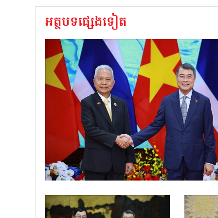
អត្ថបទផ្សេងទៀត