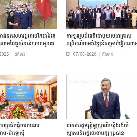
ត់ទុកសហរដ្ឋអាមេរិកជាដៃគូ
ការទូតរួមដំណើរជាមួយសហគ្រាស
ចំណោមដៃគូសំខាន់ឈានមុខគេ
ពង្រីកលំហអភិវឌ្ឍន៍សម្រាប់វៀតណា
2026
07/08/2026
ព័ត៌មាន
ព័ត៌មាន
សហប្រតិបត្តិការការពារ
នាយករដ្ឋមន្ត្រីអូស្ត្រាលីទន្ទឹងរង់ចាំ
ាម-ម៉ាឡេស៊ី
ស្វាគមន៍អគ្គលេខាបក្ស ប្រធាន