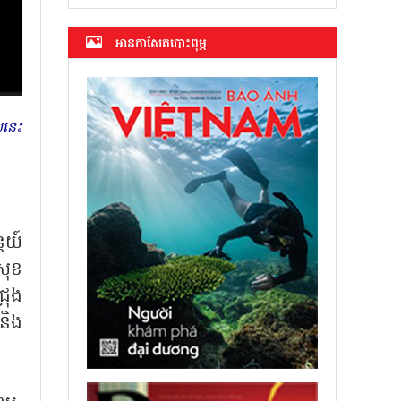
អាន​កាសែត​បោះពុម្ភ
សនេះ
ៃយ៍
សុខ
រុង
និង