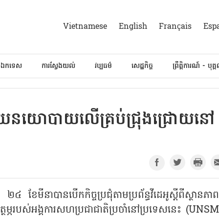
Vietnamese
English
Français
Esp
៍ឯកទេស
ការស្វែងយល់
វប្បធម៌
សេដ្ឋកិច្ច
ព្រឹត្តិការណ៍ - បុគ្
ាយនយោបាយលើគ្រប់ជ្រុងជ្រោយនៅ
ទី ២៤ ខែមីនាបានបើកកិច្ចប្រជុំតាមប្រព័ន្ធវីដេអូស្ដីពីស្ថានភ
ត្ថម្ភរបស់អង្គការសហប្រជាជាតិប្រចាំនៅប្រទេសនេះ (UNSM