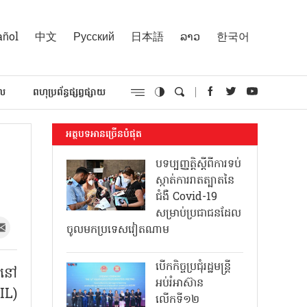
añol
中文
Русский
日本語
ລາວ
한국어
គល
ពហុប្រព័ន្ធផ្សព្វផ្សាយ
អត្ថបទអានច្រើនបំផុត
បទប្បញ្ញត្តិស្តីពីការទប់
ស្កាត់ការរាតត្បាតនៃ
ជំងឺ Covid-19
សម្រាប់ប្រជាជនដែល
ចូលមកប្រទេសវៀតណាម
បើកកិច្ចប្រជុំរដ្ឋមន្ត្រី
ាពនៅ
អប់រំអាស៊ាន
IL)
លើកទី១២