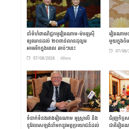
នាំទំហំពាណិជ្ជកម្មវៀតណាម-ម៉ាឡេស៊ី
វៀតណាមចា
ឲ្យឈានដល់ ២០ពាន់លានដុល្លារ
មួយក្នុង
អាមេរិកក្នុងពេល ឆាប់ៗនេះ
07/08/
07/08/2026
ព័ត៌មាន
ទំនាក់ទំនងរវាងវៀតណាម អូស្ត្រាលី និង
ជំរុញកិច្ច
នូវែលសេឡង់នាំមកនូវអត្ថប្រយោជន៍ដល់
ជាតិវៀតណ