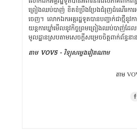
លោកឯកអគ្គរដ្ឋទូតបានអំពាវនាវដល់ភាគីពាក់ព័ន្ធ
ព្រៀងឈប់បាញ់ ខិតខំប្រឹងប្រែងជំរុញដំណើរ
ចេញ។ លោកឯកអគ្គរដ្ឋទូតបានបញ្ជាក់ជាថ្មីនូវ
យន្តការឃ្លាំមើលនូវកិច្ចព្រមព្រៀងឈប់បាញ់ដ
មូលដ្ឋានស្របតាមសេចក្ដីសម្រេចចិត្តពាក់ព័ន្ធនាន
តាម VOV5 - វិទ្យុសម្លេងវៀតណាម
តាម VOV