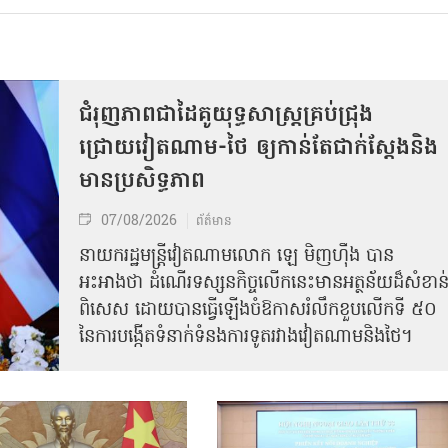
ជំរុញភាពជាដៃគូយុទ្ធសាស្ត្រគ្រប់ជ្រុង
ជ្រោយវៀតណាម-ថៃ ឲ្យកាន់តែជាក់ស្ដែងនិង
មានប្រសិទ្ធភាព
07/08/2026
ព័ត៌មាន
នាយករដ្ឋមន្ត្រីវៀតណាមលោក ឡេ មិញហ៊ឹង បាន
អះអាងថា ដំណើរទស្សនកិច្ចលើកនេះមានអត្ថន័យដ៏សំខាន
ពិសេស ដោយបានធ្វើឡើងចំឱកាសរំលឹកខួបលើកទី ៥០
នៃការបង្កើតទំនាក់ទំនងការទូតរវាងវៀតណាមនិងថៃ។