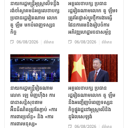
នាយករដ្ឋមន្ត្រីអូស្ត្រាលីទន្ទឹង
អគ្គលេខាបក្ស ប្រធាន
រង់ចាំស្វាគមន៍អគ្គលេខាបក្ស
រដ្ឋវៀតណាមលោក តូ ឡឹម៖
ប្រធានរដ្ឋវៀតណាម លោក
ត្រូវតែផ្លាស់ប្ដូរថ្មីការងារធ្វើ
តូ ឡឹម មកបំពេញទស្សន
ផែនការមេនិងរៀបចំការ
កិច្ច
អភិវឌ្ឍហេដ្ឋារចនាសម្ព័ន្ធ
06/08/2026
06/08/2026
ព័ត៌មាន
ព័ត៌មាន
នាយករដ្ឋមន្ត្រីវៀតណាម
អគ្គលេខាបក្ស ប្រធាន
លោក ឡេ មិញហ៊ឹង៖ ការ
រដ្ឋវៀតណាមលោក តូ ឡឹម
ធានាសន្តិសុខតាម
នឹងអញ្ជើញបំពេញទស្សន
អ៊ីនធឺណិតត្រូវតែភ្ជាប់ «ការ
កិច្ចផ្លូវរដ្ឋនៅអូស្ត្រាលីនិង
ការពារប្រព័ន្ធ» និង «ការ
នូវែលសេឡង់
ការពារមនុស្ស»
06/08/2026
ព័ត៌មាន