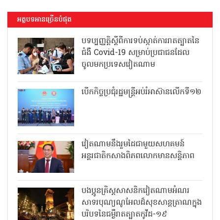
អត្ថបទអានច្រើនបំផុត
បទប្បញ្ញត្តិស្តីពីការទប់ស្កាត់ការរាតត្បាតនៃ
ជំងឺ Covid-19 សម្រាប់ប្រជាជនដែល
ចូលមកប្រទេសវៀតណាម
បើកកិច្ចប្រជុំរដ្ឋមន្ត្រីអប់រំអាស៊ានលើកទី១២
វៀតណាមនឹងរួមដៃជាមួយសហគមន៍
អន្តរជាតិកសាងពិភពលោកមានសន្តិភាព
បងប្អូនគ្រិស្តសាសនិកវៀតណាមអំណរ
សាទរបុណ្យណូអែលដ៏សុខសាន្តត្រាណក្នុង
បរិបទនៃជម្ងឺរាតត្បាតកូវីដ-១៩