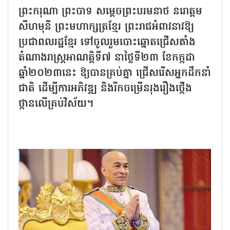
ព្រះករុណា ព្រះបាទ សម្តេចព្រះបរមនាថ នរោត្តម
សីហមុនី ព្រះមហាក្សត្រខ្មែរ ព្រះរាជអំពាវនាវឱ្យ
ប្រជាពលរដ្ឋខ្មែរ ទៅចូលរួមបោះឆ្នោតជ្រើសតាំង
តំណាងរាស្ត្រអាណត្តិទី៧ នាថ្ងៃទី២៣ ខែកក្កដា
ឆ្នាំ២០២៣នេះ ឱ្យបានគ្រប់គ្នា ជ្រើសរើសអ្នកដឹកនាំ
ជាតិ ដើម្បីការអភិវឌ្ឍ និងរីកចម្រើនរុងរឿងថ្កើង
ថ្កានលើគ្រប់វិស័យ។