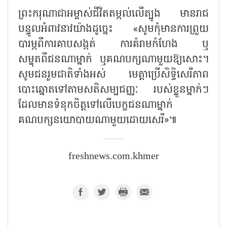
ព្រះករុណាជាអម្ចាស់ជីវិតតម្កល់លើត្បូង មានរាជ
បន្ទូលអំពាវនាវយ៉ាងដូច្នេះ «សូមកុំមានការព្រួយ
បារម្ភពីការគាបសង្កត់ ការគំរាមកំហែង ឬ
សម្លុតពីជនណាម្នាក់ ឬគណបក្សណាមួយឱ្យសោះ។
សូមជនរួមជាតិទាំងអស់ មេត្តាប្រើសិទ្ធិសេរីភាព
បោះឆ្នោតទៅតាមសតិសម្បជញ្ញៈ របស់ខ្លួនម្នាក់ៗ
ដែលមានទំនុកចិត្តទៅលើបេក្ខជនណាម្នាក់
គណបក្សនយោបាយណាមួយដោយសេរី»៕
freshnews.com.khmer