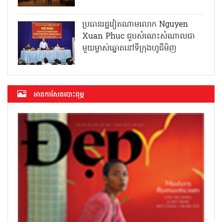
ប្រធានរដ្ឋវៀតណាមលោក Nguyen
Xuan Phuc ជួបសំណេះសំណាលជា
មួយម្ចាស់ឆ្នោតនៅទីក្រុងហូជីមិញ
អាន​កាសែត​បោះពុម្ភ