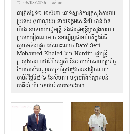
06/08/2026
ព័ត៌មាន
នា​ព្រឹកថ្ងៃទី៦ ខែសីហា នៅទីស្នាក់ការក្រសួងការពារ
ប្រទេស (ហាណូយ) នាយឧត្តមសេនីយ៍ ផាន់ វ៉ាន់
យ៉ាង ឧបនាយករដ្ឋមន្ត្រី និងជារដ្ឋមន្ត្រីក្រសួងការពារ
ប្រទេសវៀតណាម បានអញ្ជើញជាអធិបតីក្នុងពិធី
ស្វាគមន៍ជាផ្លូវការ​ចំពោះលោក Dato' Seri
Mohamed Khaled bin Nordin រដ្ឋមន្ត្រី
ក្រសួងការពារជាតិម៉ាឡេស៊ី និងសមាជិកគណៈប្រតិភូ
ដែលមកបំពេញទស្សនកិច្ចជាផ្លូវការនៅវៀតណាម
ចាប់ពីថ្ងៃទី៥-៦ ខែសីហា។ បន្ទាប់ពីពិធីស្វាគមន៍
ភាគីទាំងពីរបានជួបពិភាក្សាការងារ​។