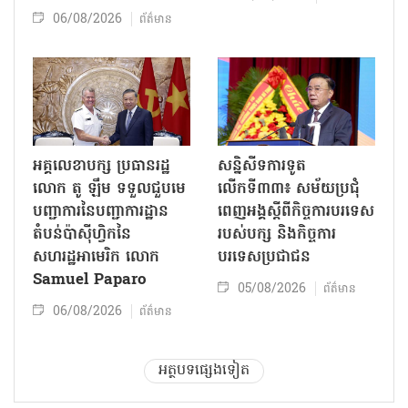
06/08/2026
ព័ត៌មាន
អគ្គលេខាបក្ស ប្រធានរដ្ឋ
សន្និសីទការទូត
លោក តូ ឡឹម ទទួលជួបមេ
លើកទី៣៣៖ សម័យប្រជុំ
បញ្ជាការនៃបញ្ជាការដ្ឋាន
ពេញអង្គស្តីពីកិច្ច​ការបរទេស
តំបន់ប៉ាស៊ីហ្វិកនៃ
របស់​បក្ស និងកិច្ច​ការ
សហរដ្ឋអាមេរិក លោក
បរទេសប្រជាជន
Samuel Paparo
05/08/2026
ព័ត៌មាន
06/08/2026
ព័ត៌មាន
អត្ថបទផ្សេងទៀត