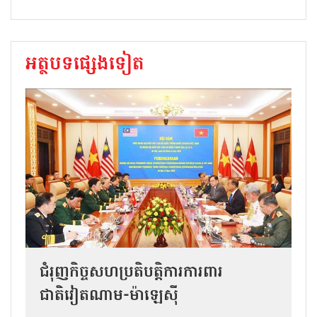
អត្ថបទផ្សេងទៀត
ជំរុញកិច្ចសហប្រតិបត្តិការការពារ
ជាតិវៀតណាម-ម៉ាឡេស៊ី