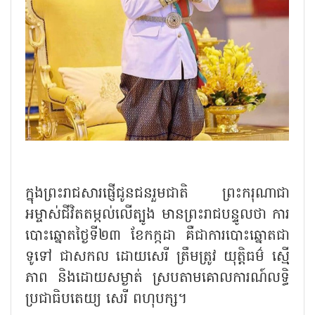
ក្នុងព្រះរាជសារផ្ញើជូនជនរួមជាតិ ព្រះករុណាជា
អម្ចាស់ជីវិតតម្កល់លើត្បូង មានព្រះរាជបន្ទូលថា ការ
បោះឆ្នោតថ្ងៃទី២៣ ខែកក្កដា គឺជាការបោះឆ្នោតជា
ទូទៅ ជាសកល ដោយសេរី ត្រឹមត្រូវ យុត្តិធម៌ ស្មើ
ភាព និងដោយសម្ងាត់ ស្របតាមគោលការណ៍លទ្ធិ
ប្រជាធិបតេយ្យ សេរី ពហុបក្ស។