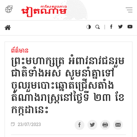
ព័ត៌មាន
ព្រះមហាក្សត្រ អំពាវនាវជនរួម
ជាតិទាំងអស់ សូមនាំគ្នាទៅ
ចូលរួមបោះឆ្នោតជ្រើសតាំង
តំណាងរាស្ត្រនៅថ្ងៃទី ២៣ ខែ
កក្កដានេះ
23/07/2023