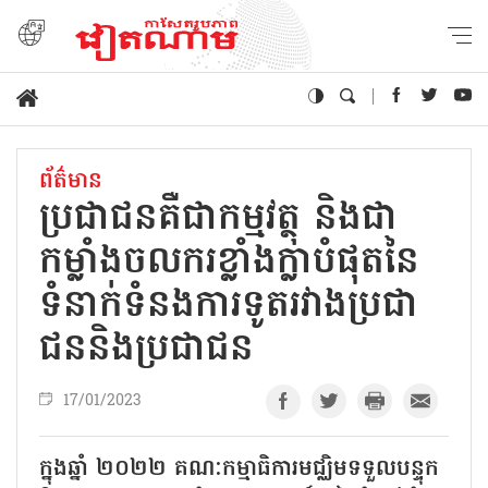
ព័ត៌មាន
ប្រជាជនគឺជាកម្មវត្ថុ និងជា
កម្លាំងចលករខ្លាំងក្លាបំផុតនៃ
ទំនាក់ទំនងការទូតរវាងប្រជា
ជននិងប្រជាជន
17/01/2023
ក្នុងឆ្នាំ ២០២២ គណៈកម្មាធិការមជ្ឈិមទទួលបន្ទុក