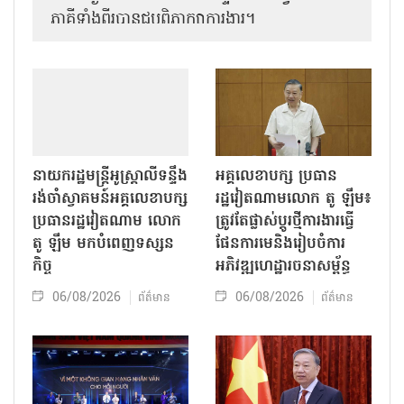
ភាគីទាំងពីរបានជួបពិភាក្សាការងារ​។
នាយករដ្ឋមន្ត្រីអូស្ត្រាលីទន្ទឹង
អគ្គលេខាបក្ស ប្រធាន
រង់ចាំស្វាគមន៍អគ្គលេខាបក្ស
រដ្ឋវៀតណាមលោក តូ ឡឹម៖
ប្រធានរដ្ឋវៀតណាម លោក
ត្រូវតែផ្លាស់ប្ដូរថ្មីការងារធ្វើ
តូ ឡឹម មកបំពេញទស្សន
ផែនការមេនិងរៀបចំការ
កិច្ច
អភិវឌ្ឍហេដ្ឋារចនាសម្ព័ន្ធ
06/08/2026
06/08/2026
ព័ត៌មាន
ព័ត៌មាន