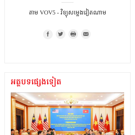
តាម​ VOV5 - វិទ្យុសម្លេងវៀតណាម
អត្ថបទផ្សេងទៀត