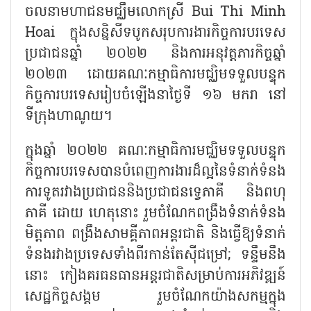
ចលនាមហាជនមជ្ឈឹមលោកស្រី Bui Thi Minh
Hoai ក្នុងសន្និសីទបូកសរុបការងារកិច្ចការបរទេស
ប្រជាជនឆ្នាំ ២០២២ និងការអនុវត្តភារកិច្ចឆ្នាំ
២០២៣ ដោយគណៈកម្មាធិការមជ្ឈិមទទួលបន្ទុក
កិច្ចការបរទេសរៀបចំឡើងនាថ្ងៃទី ១៦ មករា នៅ
ទីក្រុងហាណូយ។
ក្នុងឆ្នាំ ២០២២ គណៈកម្មាធិការមជ្ឈិមទទួលបន្ទុក
កិច្ចការបរទេសបានបំពេញការងារដ៏ល្អនៃទំនាក់ទំនង
ការទូតរវាងប្រជាជននិងប្រជាជនទ្វេភាគី និងពហុ
ភាគី ដោយ ហេតុនោះ រួមចំណែកពង្រឹងទំនាក់ទំនង
មិត្តភាព ពង្រឹងសាមគ្គីភាពអន្តរជាតិ និងធ្វើឱ្យទំនាក់
ទំនងរវាងប្រទេសទាំងពីរកាន់តែស៊ីជម្រៅ; ទន្ទឹមនឹង
នោះ កៀងគរធនធានអន្តរជាតិសម្រាប់ការអភិវឌ្ឍន៍
សេដ្ឋកិច្ចសង្គម រួមចំណែកយ៉ាងសកម្មក្នុង