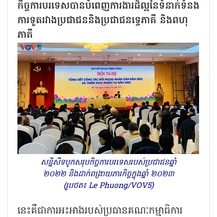
កិច្ចការបរទេសបានបំពេញការងារដ៏ល្អនៃទំនាក់ទំនង
ការទូតរវាងប្រជាជននិងប្រជាជនទ្វេភាគី និងពហុ
ភាគី
សន្និសីទបូកសរុបកិច្ចការបរទេសរបស់ប្រជាជនឆ្នាំ
២០២២ និងដាក់ពង្រាយភារកិច្ចក្នុងឆ្នាំ ២០២៣
(រូបថត៖ Le Phuong/VOV5)
នេះគឺជាការអះអាងរបស់ប្រធានគណៈកម្មាធិការ