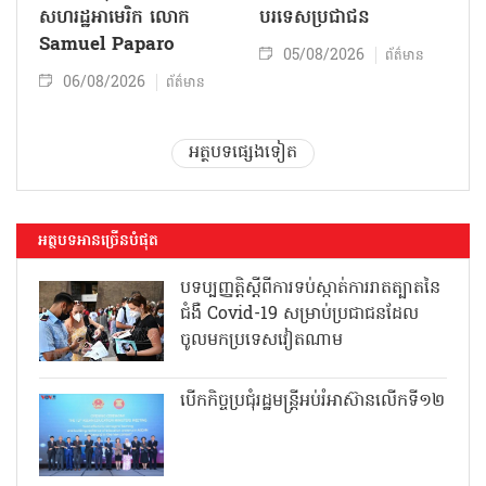
សហរដ្ឋអាមេរិក លោក
បរទេសប្រជាជន
Samuel Paparo
05/08/2026
ព័ត៌មាន
06/08/2026
ព័ត៌មាន
អត្ថបទផ្សេងទៀត
អត្ថបទអានច្រើនបំផុត
បទប្បញ្ញត្តិស្តីពីការទប់ស្កាត់ការរាតត្បាតនៃ
ជំងឺ Covid-19 សម្រាប់ប្រជាជនដែល
ចូលមកប្រទេសវៀតណាម
បើកកិច្ចប្រជុំរដ្ឋមន្ត្រីអប់រំអាស៊ានលើកទី១២