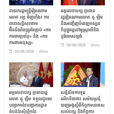
នាយករដ្ឋមន្ត្រីវៀតណាម
អគ្គលេខាបក្ស ប្រធាន
លោក ឡេ មិញហ៊ឹង៖ ការ
រដ្ឋវៀតណាមលោក តូ ឡឹម
ធានាសន្តិសុខតាម
នឹងអញ្ជើញបំពេញទស្សន
អ៊ីនធឺណិតត្រូវតែភ្ជាប់ «ការ
កិច្ចផ្លូវរដ្ឋនៅអូស្ត្រាលីនិង
ការពារប្រព័ន្ធ» និង «ការ
នូវែលសេឡង់
ការពារមនុស្ស»
06/08/2026
ព័ត៌មាន
06/08/2026
ព័ត៌មាន
អគ្គលេខាបក្ស ប្រធានរដ្ឋ
សន្និសីទការទូត
លោក តូ ឡឹម ទទួលជួបមេ
លើកទី៣៣៖ សម័យប្រជុំ
បញ្ជាការនៃបញ្ជាការដ្ឋាន
ពេញអង្គស្តីពីកិច្ច​ការបរទេស
តំបន់ប៉ាស៊ីហ្វិកនៃ
របស់​បក្ស និងកិច្ច​ការ