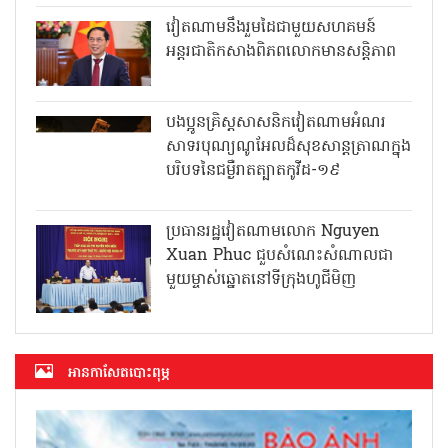
វៀតណាមនឹងរួមដៃជាមួយសហគមន៍
អន្តរជាតិកសាងពិភពលោកមានសន្តិភាព
បងប្អូនគ្រិស្តសាសនិកវៀតណាមអំណរ
សាទរបុណ្យណូអែលដ៏សុខសាន្តត្រាណក្នុង
បរិបទនៃជម្ងឺរាតត្បាតកូវីដ-១៩
ប្រធានរដ្ឋវៀតណាមលោក Nguyen
Xuan Phuc ជួបសំណេះសំណាលជា
មួយម្ចាស់ឆ្នោតនៅទីក្រុងហូជីមិញ
អាន​កាសែត​បោះពុម្ភ