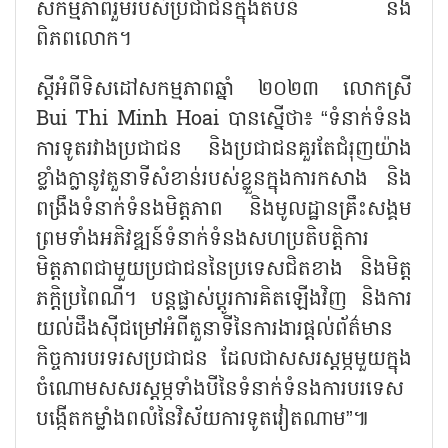
សកម្មភាពរួមរបស់ប្រជាជនក្នុងតំបន់ និង
ពិភពលោក។
ស្តីអំពីទិសដៅសកម្មភាពឆ្នាំ ២០២៣ លោកស្រី
Bui Thi Minh Hoai បានស្នើថា៖ “ទំនាក់ទំនង
ការទូតរវាងប្រជាជន និងប្រជាជនគួរតែជំរុញយ៉ាង
ខ្លាំងក្លានូវតួនាទីសំខាន់របស់ខ្លួនក្នុងការកសាង និង
ពង្រឹងទំនាក់ទំនងមិត្តភាព និងមូលដ្ឋានគ្រឹះសង្គម
ព្រមទាំងអភិវឌ្ឍន៍ទំនាក់ទំនងសហប្រតិបត្តិការ
មិត្តភាពជាមួយប្រជាជននៃប្រទេសជិតខាង និងមិត្ត
ភក្តិប្រពៃណី។ បន្តផ្លាស់ប្តូរការគិតឡើងវិញ និងការ
យល់ដឹងស៊ីជម្រៅអំពីតួនាទីនៃការងារផ្តល់ព័ត៌មាន
កិច្ចការបរទរសប្រជាជន ដែលជាសសរស្តម្ភមួយក្នុង
ចំណោមសសរស្តម្ភទាំងបីនៃទំនាក់ទំនងការបរទេស
បង្កើតកម្លាំងពលំនៃវិស័យការទូតវៀតណាម”៕