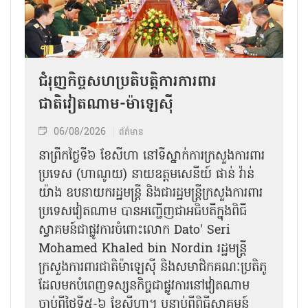
ជំរុញកិច្ចសហប្រតិបត្តិការការពារ
ជាតិវៀតណាម-ម៉ាឡេស៊ី
06/08/2026
ព័ត៌មាន
នា​ព្រឹកថ្ងៃទី៦ ខែសីហា នៅទីស្នាក់ការក្រសួងការពារ
ប្រទេស (ហាណូយ) នាយឧត្តមសេនីយ៍ ផាន់ វ៉ាន់
យ៉ាង ឧបនាយករដ្ឋមន្ត្រី និងជារដ្ឋមន្ត្រីក្រសួងការពារ
ប្រទេសវៀតណាម បានអញ្ជើញជាអធិបតីក្នុងពិធី
ស្វាគមន៍ជាផ្លូវការ​ចំពោះលោក Dato' Seri
Mohamed Khaled bin Nordin រដ្ឋមន្ត្រី
ក្រសួងការពារជាតិម៉ាឡេស៊ី និងសមាជិកគណៈប្រតិភូ
ដែលមកបំពេញទស្សនកិច្ចជាផ្លូវការនៅវៀតណាម
ចាប់ពីថ្ងៃទី៥-៦ ខែសីហា។ បន្ទាប់ពីពិធីស្វាគមន៍