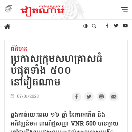
ព័ត៌មាន
ប្រកាសក្រុមសហគ្រាសធំ
បំផុតទាំង ៥០០
នៅវៀតណាម
07/01/2023
ឆ្លងកាត់រយៈពេល ១៦ ឆ្នាំ នៃការកកើត និង
អភិវឌ្ឍន៍មក ពាណិជ្ជសញ្ញា VNR 500 បានក្លាយ