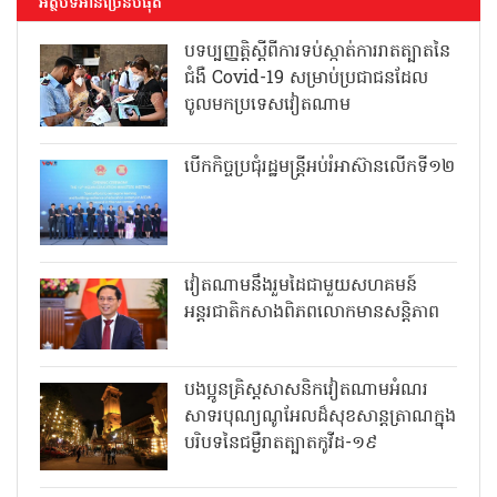
អត្ថបទអានច្រើនបំផុត
បទប្បញ្ញត្តិស្តីពីការទប់ស្កាត់ការរាតត្បាតនៃ
ជំងឺ Covid-19 សម្រាប់ប្រជាជនដែល
ចូលមកប្រទេសវៀតណាម
បើកកិច្ចប្រជុំរដ្ឋមន្ត្រីអប់រំអាស៊ានលើកទី១២
វៀតណាមនឹងរួមដៃជាមួយសហគមន៍
អន្តរជាតិកសាងពិភពលោកមានសន្តិភាព
បងប្អូនគ្រិស្តសាសនិកវៀតណាមអំណរ
សាទរបុណ្យណូអែលដ៏សុខសាន្តត្រាណក្នុង
បរិបទនៃជម្ងឺរាតត្បាតកូវីដ-១៩