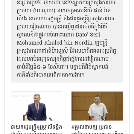
នា​ព្រឹកថ្ងៃទី៦ ខែសីហា នៅទីស្នាក់ការក្រសួងការពារ
ប្រទេស (ហាណូយ) នាយឧត្តមសេនីយ៍ ផាន់ វ៉ាន់
យ៉ាង ឧបនាយករដ្ឋមន្ត្រី និងជារដ្ឋមន្ត្រីក្រសួងការពារ
ប្រទេសវៀតណាម បានអញ្ជើញជាអធិបតីក្នុងពិធី
ស្វាគមន៍ជាផ្លូវការ​ចំពោះលោក Dato' Seri
Mohamed Khaled bin Nordin រដ្ឋមន្ត្រី
ក្រសួងការពារជាតិម៉ាឡេស៊ី និងសមាជិកគណៈប្រតិភូ
ដែលមកបំពេញទស្សនកិច្ចជាផ្លូវការនៅវៀតណាម
ចាប់ពីថ្ងៃទី៥-៦ ខែសីហា។ បន្ទាប់ពីពិធីស្វាគមន៍
ភាគីទាំងពីរបានជួបពិភាក្សាការងារ​។
នាយករដ្ឋមន្ត្រីអូស្ត្រាលីទន្ទឹង
អគ្គលេខាបក្ស ប្រធាន