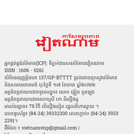
អ្នកផ្គត់ផ្គង់ព័ត៌មាន(ICP): ទីភ្នាក់ងារសារព័ត៌មានវៀតណាម
ISSN : 1606 - 0261
លិខិតអនុញ្ញត្តិលេខ 137/GP-BTTTT ផ្តល់ដោយក្រសួងព័ត៌មាន
និងសារគមនាគមន៍ ចុះថ្ងៃទី ១៧ ខែមករា ឆ្នាំ២០២២
អគ្គនិពន្ធនាយករងទទួលបន្ទុក៖ លោក ង្វៀន តួនឡុង
អគ្គនិពន្ធនាយករង៖លោកស្រី ហា ធីតឿងធូ
អាស័យដ្ឋាន៖ 79 វិថី លីធឿងគៀត រដ្ឋធានីហាណូយ ។
លេខទូរស័ព្ទ៖ (84-24) 39332300 លេខហ្វាក់៖ (84-24) 3933
2291។
អ៊ីម៉ែល ៖ vietnamvnp@gmail.com |