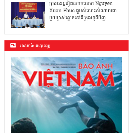
ប្រធានរដ្ឋវៀតណាមលោក Nguyen
Xuan Phuc ជួបសំណេះសំណាលជា
មួយម្ចាស់ឆ្នោតនៅទីក្រុងហូជីមិញ
អាន​កាសែត​បោះពុម្ភ