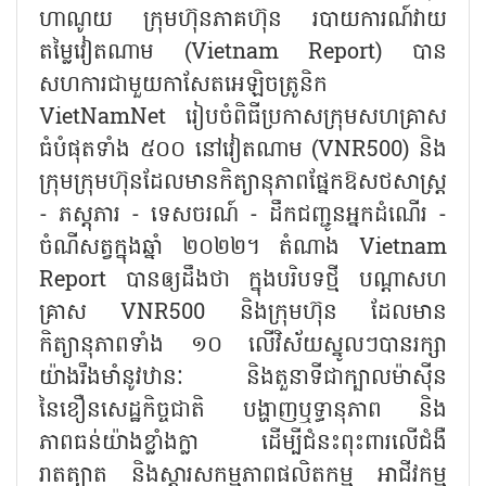
ហាណូយ ក្រុមហ៊ុនភាគហ៊ុន របាយការណ៍វាយ
តម្លៃវៀតណាម (
Vietnam Report)
បាន
សហការជាមួយកាសែតអេឡិចត្រូនិក
VietNamNet
រៀបចំពិធីប្រកាសក្រុមសហគ្រាស
ធំបំផុតទាំង ៥០០ នៅវៀតណាម (
VNR500)
និង
ក្រុមក្រុមហ៊ុនដែលមានកិត្យានុភាពផ្នែកឱសថសាស្ត្រ
- ភស្តុភារ - ទេសចរណ៍ - ដឹកជញ្ជូនអ្នកដំណើរ -
ចំណីសត្វក្នុងឆ្នាំ ២០២២។ តំណាង
Vietnam
Report
បានឲ្យដឹងថា ក្នុងបរិបទថ្មី បណ្ដាសហ
គ្រាស
VNR500
និងក្រុមហ៊ុន ដែលមាន
កិត្យានុភាពទាំង ១០ លើវិស័យស្នូលៗបានរក្សា
យ៉ាងរឹងមាំនូវឋានៈ និងតួនាទីជាក្បាលម៉ាស៊ីន
នៃខឿនសេដ្ឋកិច្ចជាតិ បង្ហាញឬទ្ធានុភាព និង
ភាពធន់យ៉ាងខ្លាំងក្លា ដើម្បីជំនះពុះពារលើជំងឺ
រាតត្បាត និងស្ដារសកម្មភាពផលិតកម្ម អាជីវកម្ម