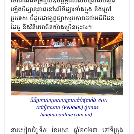
ទៅជាជើងទម្រជួយឧបត្ថម្ភដល់សហគ្រាសបង្កើត
ឡើងកិត្យានុភាពនៅលើទីផ្សារទាំងក្នុង និងក្រៅ
ប្រទេស ក៏ដូចជាផ្សព្វផ្សាយរូបភាពដល់អតិថិជន
ដៃគូ និងវិនិយោគិនយ៉ាងច្រើនកុះករ។
ពិធីប្រកាសក្រុមសហគ្រាសធំបំផុតទាំង ៥០០
នៅវៀតណាម (VNR500) (រូបថត៖
haiquanonline.com.vn)
នារសៀលថ្ងៃទី៥ ខែមករា ឆ្នាំ២០២៣ នៅទីក្រុង