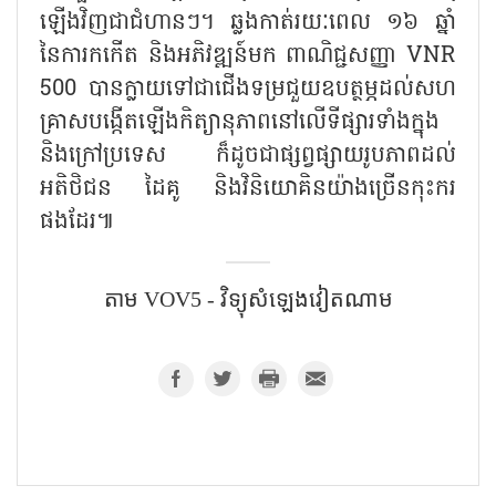
ឡើងវិញជាជំហានៗ។ ឆ្លងកាត់រយៈពេល ១៦ ឆ្នាំ
នៃការកកើត និងអភិវឌ្ឍន៍មក ពាណិជ្ជសញ្ញា
VNR
500
បានក្លាយទៅជាជើងទម្រជួយឧបត្ថម្ភដល់សហ
គ្រាសបង្កើតឡើងកិត្យានុភាពនៅលើទីផ្សារទាំងក្នុង
និងក្រៅប្រទេស ក៏ដូចជាផ្សព្វផ្សាយរូបភាពដល់
អតិថិជន ដៃគូ និងវិនិយោគិនយ៉ាងច្រើនកុះករ
ផងដែរ៕
តាម VOV5 - វិទ្យុសំឡេងវៀតណាម