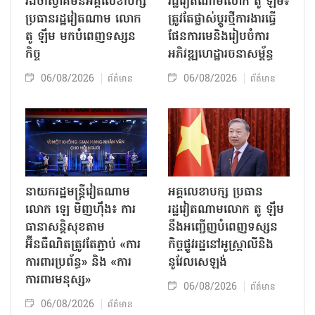
រង់ចាំស្វាគមន៍អគ្គលេខាបក្ស
រដ្ឋវៀតណាមលោក តូ ឡឹម៖
ប្រធានរដ្ឋវៀតណាម លោក
ត្រូវតែផ្លាស់ប្ដូរថ្មីការងារធ្វើ
តូ ឡឹម មកបំពេញទស្សន
ផែនការមេនិងរៀបចំការ
កិច្ច
អភិវឌ្ឍហេដ្ឋារចនាសម្ព័ន្ធ
06/08/2026
06/08/2026
ព័ត៌មាន
ព័ត៌មាន
នាយករដ្ឋមន្ត្រីវៀតណាម
អគ្គលេខាបក្ស ប្រធាន
លោក ឡេ មិញហ៊ឹង៖ ការ
រដ្ឋវៀតណាមលោក តូ ឡឹម
ធានាសន្តិសុខតាម
នឹងអញ្ជើញបំពេញទស្សន
អ៊ីនធឺណិតត្រូវតែភ្ជាប់ «ការ
កិច្ចផ្លូវរដ្ឋនៅអូស្ត្រាលីនិង
ការពារប្រព័ន្ធ» និង «ការ
នូវែលសេឡង់
ការពារមនុស្ស»
06/08/2026
ព័ត៌មាន
06/08/2026
ព័ត៌មាន