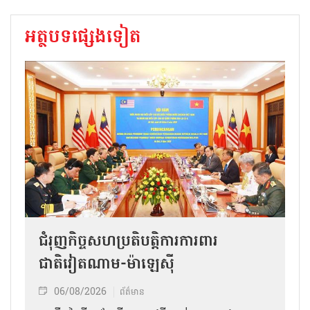
អត្ថបទផ្សេងទៀត
ជំរុញកិច្ចសហប្រតិបត្តិការការពារ
ជាតិវៀតណាម-ម៉ាឡេស៊ី
06/08/2026
ព័ត៌មាន