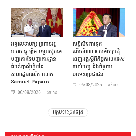
អគ្គលេខាបក្ស ប្រធានរដ្ឋ
សន្និសីទការទូត
លោក តូ ឡឹម ទទួលជួបមេ
លើកទី៣៣៖ សម័យប្រជុំ
បញ្ជាការនៃបញ្ជាការដ្ឋាន
ពេញអង្គស្តីពីកិច្ច​ការបរទេស
តំបន់ប៉ាស៊ីហ្វិកនៃ
របស់​បក្ស និងកិច្ច​ការ
សហរដ្ឋអាមេរិក លោក
បរទេសប្រជាជន
Samuel Paparo
05/08/2026
ព័ត៌មាន
06/08/2026
ព័ត៌មាន
អត្ថបទផ្សេងទៀត