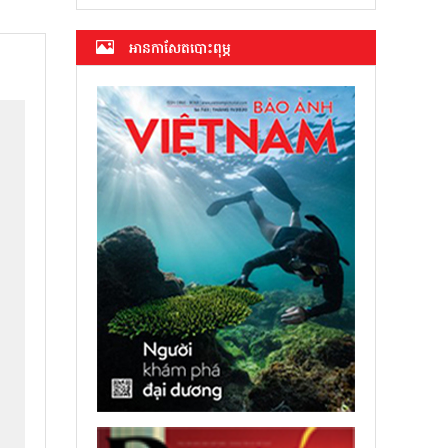
អាន​កាសែត​បោះពុម្ភ