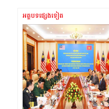
អត្ថបទផ្សេងទៀត