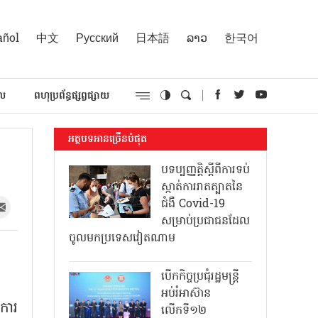
añol
中文
Русский
日本語
ລາວ
한국어
គល
ពហុប្រព័ន្ធផ្សព្វផ្សាយ
អត្ថបទអានច្រើនបំផុត
បទប្បញ្ញត្តិស្តីពីការទប់
ស្កាត់ការរាតត្បាតនៃ
ជំងឺ Covid-19
សម្រាប់ប្រជាជនដែល
ចូលមកប្រទេសវៀតណាម
បើកកិច្ចប្រជុំរដ្ឋមន្ត្រី
អប់រំអាស៊ាន
ការ
លើកទី១២