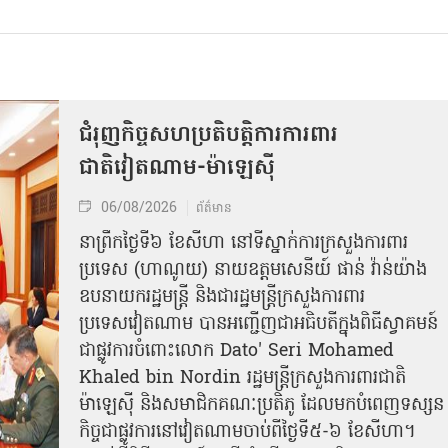
ជំរុញកិច្ចសហប្រតិបត្តិការការពារ
ជាតិវៀតណាម-ម៉ាឡេស៊ី
06/08/2026
ព័ត៌មាន
នា​ព្រឹកថ្ងៃទី៦ ខែសីហា នៅទីស្នាក់ការក្រសួងការពារ
ប្រទេស (ហាណូយ) នាយឧត្តមសេនីយ៍ ផាន់ វ៉ាន់យ៉ាង
ឧបនាយករដ្ឋមន្ត្រី និងជារដ្ឋមន្ត្រីក្រសួងការពារ
ប្រទេសវៀតណាម បានអញ្ជើញជាអធិបតីក្នុងពិធីស្វាគមន៍
ជាផ្លូវការ​ចំពោះលោក Dato' Seri Mohamed
Khaled bin Nordin រដ្ឋមន្ត្រីក្រសួងការពារជាតិ
ម៉ាឡេស៊ី និងសមាជិកគណៈប្រតិភូ ដែលមកបំពេញទស្សន
កិច្ចជាផ្លូវការនៅវៀតណាមចាប់ពីថ្ងៃទី៥-៦ ខែសីហា។