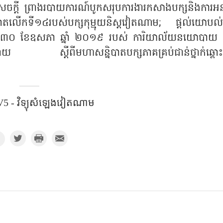
ីសេចក្ដី ព្រាងរបាយការណ៍បូកសរុបការងារកសាងបក្សនិងការអនុវ
បាតលើកទី១៤របស់បក្សកុម្មុយនិស្តវៀតណាម
;
ផ្តល់យោបល
ទី ៣០ ខែឧសភា ឆ្នាំ ២០១៩ របស់ ការិយាល័យនយោបាយ 
បាយ ស្តីពីមហាសន្និបាតបក្សភាគគ្រប់ជាន់ថ្នាក់ឆ្ពោ
5 - វិទ្យុសំឡេងវៀតណាម