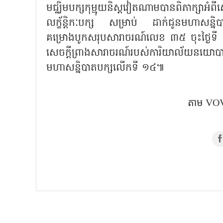
មជ្ឈិមបក្សកុម្មុយនិស្តវៀតណាមបានពិភាក្សាអំព
លក្ខ័ន្តិកៈបក្ស សម្រាប់ ដាក់ជូនមហាសន្និ
គម្រោងបូកសរុបសារាចរណ៍លេខ ៣៥ ចុះថ្ងៃ
សេចក្តីព្រាងសារាចរណ៍របស់ការិយាល័យនយោ
មហាសន្និបាតបក្សលើកទី ១៤៕
តាម VOV