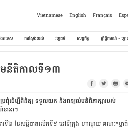
Vietnamese
English
Français
Esp
៍ឯកទេស
ការស្វែងយល់
វប្បធម៌
សេដ្ឋកិច្ច
ព្រឹត្តិការណ៍ - បុគ្
មជ្ឈិមនីតិកាលទី១៣
ប្រជុំដើម្បីពិនិត្យ ទទួលយក និងពន្យល់មតិពិភាក្សារបស់
រណ៍នានា។
ើការទី២ នៃសន្និបាតលើកទី៩ នៅទីក្រុង ហាណូយ គណៈកម្មាធិ