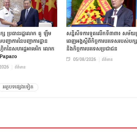
ក្ស ប្រធានរដ្ឋលោក តូ ឡឹម
សន្និសីទការទូតលើកទី៣៣៖ សម័យប្រ
បញ្ជាការនៃបញ្ជាការដ្ឋាន
ពេញអង្គស្តីពីកិច្ច​ការបរទេសរបស់​បក្ស
៊ីហ្វិកនៃសហរដ្ឋអាមេរិក លោក
និងកិច្ច​ការបរទេសប្រជាជន
Paparo
05/08/2026
ព័ត៌មាន
2026
ព័ត៌មាន
អត្ថបទផ្សេងទៀត