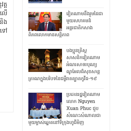
ត្ត
់លើ
វៀតណាមនឹងរួមដៃជា
មួយសហគមន៍
និង
អន្តរជាតិកសាង
ះទៅ
ពិភពលោកមានសន្តិភាព
បងប្អូនគ្រិស្ត
សាសនិកវៀតណាម
អំណរសាទរបុណ្យ
ណូអែលដ៏សុខសាន្ត
ត្រាណក្នុងបរិបទនៃជម្ងឺរាតត្បាតកូវីដ-១៩
ប្រធានរដ្ឋវៀតណាម
លោក Nguyen
Xuan Phuc ជួប
សំណេះសំណាលជា
មួយម្ចាស់ឆ្នោតនៅទីក្រុងហូជីមិញ