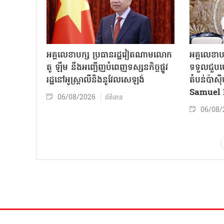
អគ្គលេខាបក្ស ប្រធានរដ្ឋវៀតណាមលោក
អគ្គលេខាប
តូ ឡឹម នឹងអញ្ជើញបំពេញទស្សនកិច្ចផ្លូវ
ទទួលជួបមេ
រដ្ឋនៅអូស្ត្រាលីនិងនូវែលសេឡង់
តំបន់ប៉ាស
Samuel 
06/08/2026
ព័ត៌មាន
06/08/