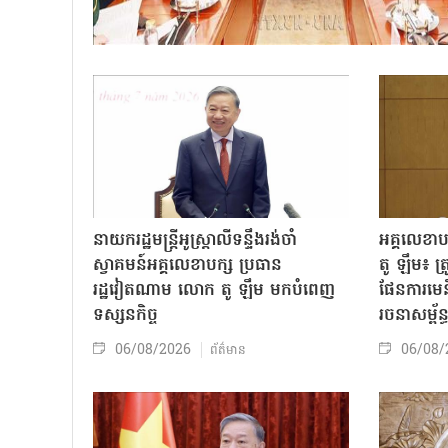
នាយករដ្ឋមន្ត្រីអូស្ត្រាលីទន្ទឹងរង់ចាំ
អគ្គលេខា
ស្វាគមន៍អគ្គលេខាបក្ស ប្រធាន
តូ ឡឹម៖ ត្រូវ
រដ្ឋវៀតណាម លោក តូ ឡឹម មកបំពេញ
ផែនការមេន
ទស្សនកិច្ច
រចនាសម្ព័ន្
06/08/2026
06/08/
ព័ត៌មាន