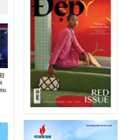
ិញ
ិត
«ការ