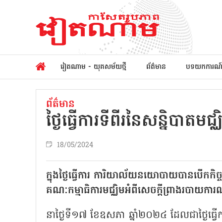
វៀតណាម - យុគសម័យថ្មី
ព័ត៌មាន
បទយកការណ
ព័ត៌មាន
ថ្ងៃធ្វើការទីពីរនៃសន្និបាត
18/05/2024
ក្នុងថ្ងៃធ្វើការ ការិយាល័យនយោបាយបានបើកកិច្ច
គណៈកម្មាធិការមជ្ឈិមអំពីសេចក្ដីព្រាងរបាយកា
នាថ្ងៃទី១៧ ខែឧសភា ឆ្នាំ២០២៤ ដែលជាថ្ងៃធ្វ