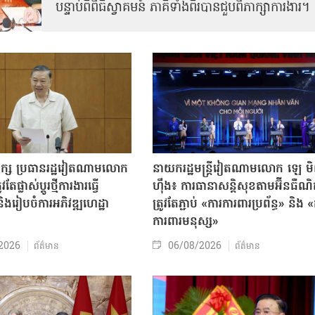
បន្ទាប់ពីពិធីស្វាគមន៍ ភាគីទាំងពីរបានជួបពិភាក្សាការងារ​។
បក្ស ប្រធានរដ្ឋវៀតណាមលោក
នាយករដ្ឋមន្ត្រីវៀតណាមលោក ឡេ ម
តែផ្លាស់ប្ដូរថ្មីការងារធ្វើ
ហ៊ឹង៖ ការធានាសន្តិសុខតាមអ៊ីនធឺណ
ិងរៀបចំការអភិវឌ្ឍហេដ្ឋា
ត្រូវតែភ្ជាប់ «ការការពារប្រព័ន្ធ» និង 
ធ
ការពារមនុស្ស»
2026
06/08/2026
ព័ត៌មាន
ព័ត៌មាន