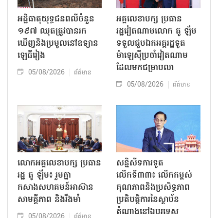
អដ្ឋិធាតុយុទ្ធជនពលីចំនួន
អគ្គលេខាបក្ស ប្រធាន
១៩៧ ឈុតត្រូវបានរក
រដ្ឋវៀតណាមលោក តូ ឡឹម
ឃើញនិងប្រមូលនៅឧទ្យាន
ទទួលជួបឯកអគ្គរដ្ឋទូត
ឡេធីរៀង
ម៉ាឡេស៊ីប្រចាំវៀតណាម
ដែលមកជម្រាបលា
05/08/2026
ព័ត៌មាន
05/08/2026
ព័ត៌មាន
លោក​អគ្គលេខាបក្ស ប្រធាន
សន្និសីទការទូត
រដ្ឋ តូ ឡឹម៖ រួមគ្នា
លើកទី៣៣៖ លើក​កម្ពស់
កសាងសហគមន៍អាស៊ាន
គុណភាពនិងប្រសិទ្ធភាព
សាមគ្គីភាព និងរឹងមាំ
ប្រតិបត្តិការ​នៃស្ថាប័ន​​
តំណាងនៅឯ​បរទេស​
05/08/2026
ព័ត៌មាន