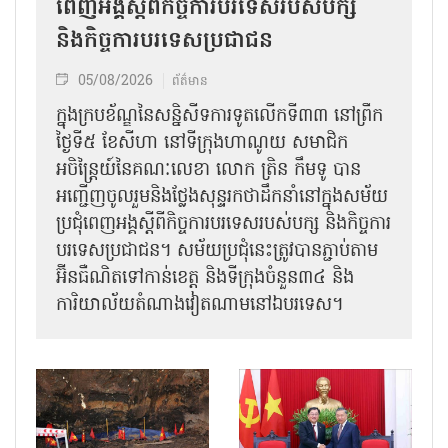
ពេញអង្គស្តីពីកិច្ច​ការបរទេសរបស់​បក្ស
និងកិច្ច​ការបរទេសប្រជាជន
05/08/2026
ព័ត៌មាន
ក្នុងក្របខ័ណ្ឌនៃសន្និសីទការទូតលើកទី៣៣ នៅព្រឹក
ថ្ងៃទី៥ ខែសីហា នៅទីក្រុងហាណូយ សមាជិក
អចិន្ត្រៃយ៍នៃគណៈលេខា លោក ត្រិន កឹម​ទូ បាន
អញ្ជើញ​ចូលរួមនិងថ្លែងសុន្ទរកថាដឹកនាំនៅក្នុងសម័យ
ប្រជុំពេញអង្គស្តីពី​​កិច្ច​ការបរទេសរបស់​បក្ស និងកិច្ច​ការ
បរទេស​ប្រជាជន។ សម័យប្រជុំនេះត្រូវបានភ្ជាប់តាម
អ៊ីនធឺណិតទៅកាន់ខេត្ត និងទីក្រុងចំនួន៣៤ និង
ការិយាល័យតំណាងវៀតណាមនៅឯ​បរទេស។