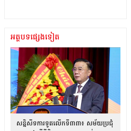
អត្ថបទផ្សេងទៀត
សន្និសីទការទូតលើកទី៣៣៖ សម័យប្រជុំ