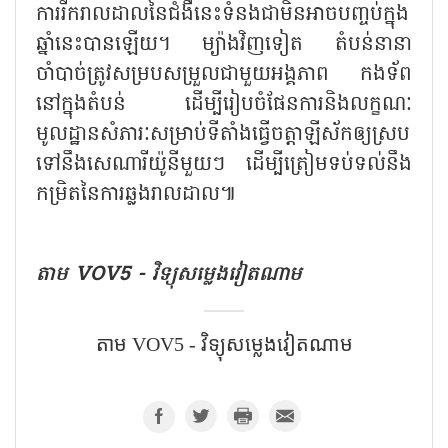
ការរីករាលដាលនៃជំងឺនេះទំនងជាមិនអាចបញ្ចប់ក្នុង
ឆ្នាំនេះបានឡើយ។ ម្យ៉ាងវិញទៀត តំបន់នានា
ចាំបាច់ត្រូវសម្របសម្រួលជាមួយអង្គភាព កងទ័ព
នៅក្នុងតំបន់ ដើម្បីរៀបចំផែនការនិងលក្ខណៈ
មូលដ្ឋានសំភារៈសម្រាប់ទីតាំងធ្វើចត្តាឡីស័កឲ្យស្រប
ទៅនឹងសេណារីយ៉ូនីមួយៗ ដើម្បីត្រៀមទប់ទល់នឹង
កម្រិតនៃការឆ្លងរាលដាល៕
តាម​ VOV5 - វិទ្យុសម្លេងវៀតណាម
តាម​ VOV5 - វិទ្យុសម្លេងវៀតណាម