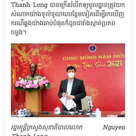
Thanh Long បានក្រើនរំលឹកឲ្យមូលដ្ឋានត្រូវយក
សំណាកយ៉ាងទូលំទូលាយបន្ថែមទៀតដើម្បីរកឃើញ
ករណីឆ្លងយ៉ាងឆាប់បំផុតក៏ដូចជារាំងស្កាត់ប្រភព
ចម្លង។
រដ្ឋមន្រ្តីក្រសួងសុខាភិបាលលោក Nguyen