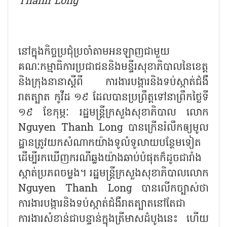
Thanh Long
នៅក្នុងកិច្ចប្រជុំប្រចាំតាមអនឡាញជាមួយ
គណៈកម្មាធិការប្រជាជននិងមន្ទីរសុខាភិបាលនៃខេត្ត
និងក្រុងនានាស្តីពី ការងារបង្ការនិងទប់ស្កាត់ជំងឺ
រាតត្បាត កូវីដ ១៩ ដែលបានប្រព្រឹត្តទៅនាព្រឹកថ្ងៃទី
១៩ ខែកុម្ភៈ រដ្ឋមន្រ្តីក្រសួងសុខាភិបាល លោក
Nguyen Thanh Long បានក្រើនរំលឹកឲ្យមូល
ដ្ឋានត្រូវយកសំណាកយ៉ាងទូលំទូលាយបន្ថែមទៀត
ដើម្បីរកឃើញករណីឆ្លងយ៉ាងឆាប់បំផុតក៏ដូចជារាំង
ស្កាត់ប្រភពចម្លង។ រដ្ឋមន្រ្តីក្រសួងសុខាភិបាលលោក
Nguyen Thanh Long បានលើកច្បាស់ថា
ការងារបង្ការនិងទប់ស្កាត់ជំងឺរាតត្បាតនៅតែជា
ការងារសំខាន់ជាបន្ទាន់ក្នុងត្រីមាសដំបូងនេះ ហើយ