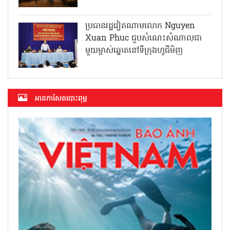
ប្រធានរដ្ឋវៀតណាមលោក Nguyen
Xuan Phuc ជួបសំណេះសំណាលជា
មួយម្ចាស់ឆ្នោតនៅទីក្រុងហូជីមិញ
អាន​កាសែត​បោះពុម្ភ