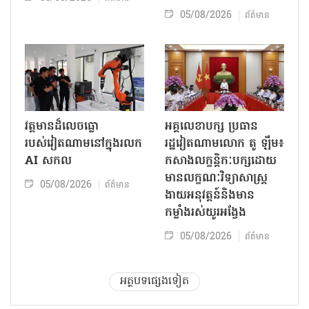
05/08/2026
ព័ត៌មាន
វត្តមានដ៏លេចធ្លោ
អគ្គលេខាបក្ស ប្រធាន
របស់វៀតណាមនៅក្នុងរលក
រដ្ឋវៀតណាមលោក តូ ឡឹម៖
AI សកល
កសាងលក្ខន្តិកៈបក្សដោយ
មានលក្ខណៈវិទ្យាសាស្ត្រ
05/08/2026
ព័ត៌មាន
ងាយអនុវត្តន៍និងមាន
កម្លាំងរស់យូរអង្វែង
05/08/2026
ព័ត៌មាន
អត្ថបទផ្សេងទៀត