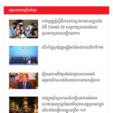
អត្ថបទអានច្រើនបំផុត
បទប្បញ្ញត្តិស្តីពីការទប់ស្កាត់ការរាតត្បាតនៃ
ជំងឺ Covid-19 សម្រាប់ប្រជាជនដែល
ចូលមកប្រទេសវៀតណាម
បើកកិច្ចប្រជុំរដ្ឋមន្ត្រីអប់រំអាស៊ានលើកទី១២
វៀតណាមនឹងរួមដៃជាមួយសហគមន៍
អន្តរជាតិកសាងពិភពលោកមានសន្តិភាព
បងប្អូនគ្រិស្តសាសនិកវៀតណាមអំណរ
សាទរបុណ្យណូអែលដ៏សុខសាន្តត្រាណក្នុង
បរិបទនៃជម្ងឺរាតត្បាតកូវីដ-១៩