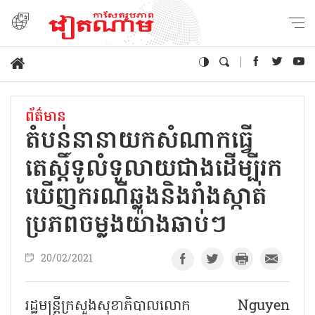
ព័ត៌មាន
តំបន់នានាយកសំណាកធ្វើ
តេស្តិ៍ទូលំទូលាយជាងដើម្បីរក
ឃើញករណីឆ្លងនិងរាំងស្កាត់
ប្រភពចម្លងយ៉ាងឆាប់ៗ
20/02/2021
រដ្ឋមន្រ្តីក្រសួងសុខាភិបាលលោក Nguyen