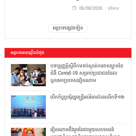
06/08/2026
ព័ត៌មាន
អត្ថបទផ្សេងទៀត
អត្ថបទអានច្រើនបំផុត
បទប្បញ្ញត្តិស្តីពីការទប់ស្កាត់ការរាតត្បាតនៃ
ជំងឺ Covid-19 សម្រាប់ប្រជាជនដែល
ចូលមកប្រទេសវៀតណាម
បើកកិច្ចប្រជុំរដ្ឋមន្ត្រីអប់រំអាស៊ានលើកទី១២
វៀតណាមនឹងរួមដៃជាមួយសហគមន៍