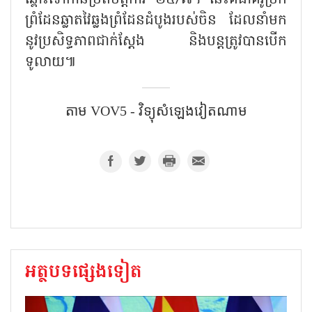
ឆ្ពោះទៅកាន់ប្រតិបត្តិការ ២៤/៧។ នេះគឺជាគំរូច្រក
ព្រំដែនឆ្លាតវៃឆ្លងព្រំដែនដំបូងរបស់ចិន ដែលនាំមក
នូវប្រសិទ្ធភាពជាក់ស្តែង និងបន្តត្រូវបានបើក
ទូលាយ៕
តាម VOV5 - វិទ្យុសំឡេងវៀតណាម
អត្ថបទផ្សេងទៀត