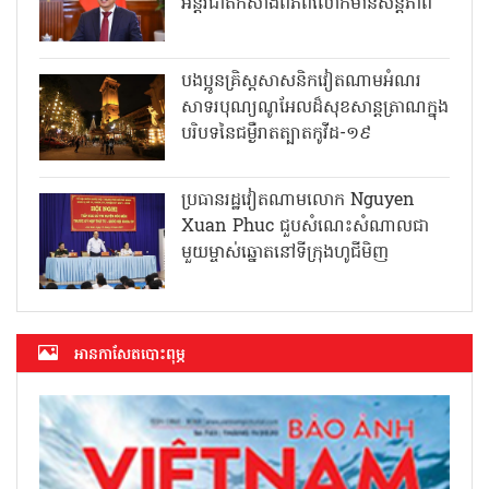
អន្តរជាតិកសាងពិភពលោកមានសន្តិភាព
បងប្អូនគ្រិស្តសាសនិកវៀតណាមអំណរ
សាទរបុណ្យណូអែលដ៏សុខសាន្តត្រាណក្នុង
បរិបទនៃជម្ងឺរាតត្បាតកូវីដ-១៩
ប្រធានរដ្ឋវៀតណាមលោក Nguyen
Xuan Phuc ជួបសំណេះសំណាលជា
មួយម្ចាស់ឆ្នោតនៅទីក្រុងហូជីមិញ
អាន​កាសែត​បោះពុម្ភ