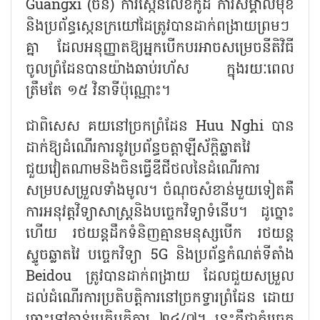
Guangxi (ចិន) ការស្កេនលេខកូដ ការសម្គាល់មុខ
និងប្រព័ន្ធស្កេនក្រយៅដៃត្រូវបានដាក់ពង្រាយព្រមៗ
គ្នា ដែលអនុញ្ញាតឱ្យអ្នកបើកបរអាចសម្រេចនីតិវិធី
ចូលព្រំដែនបានយ៉ាងឆាប់រហ័ស ក្នុងរយៈពេល
ត្រឹមតែ ១៥ វិនាទីប៉ុណ្ណោះ។
ជាពិសេស គយនៅច្រកព្រំដែន
Huu Nghi បាន
ដាក់ឱ្យដំណើរការនូវប្រព័ន្ធចត្តាឡីស័ក្តិឆ្លាតវៃ
ជួយវៀតណាមនិងចិនធ្វើឌីជីថលនៃដំណើរការ
សម្របសម្រួលទាំងមូល។ ចំណុចសំខាន់មួយទៀតគឺ
ការអនុវត្តវិទ្យាសាស្ត្រនិងបច្ចេកវិទ្យាទំនើប។ ដូច្នោះ
ហើយ រថយន្តដឹកទំនិញគ្មានមនុស្សបើក រថយន្ត
ស្ទូចឆ្លាតវៃ បច្ចេកវិទ្យា 5G និងប្រព័ន្ធកំណត់ទីតាំង
Beidou ត្រូវបានដាក់ពង្រាយ ដែលជួយសម្រួល
ដល់ដំណើរការប្រតិបត្តិការនៅច្រកទ្វារព្រំដែន ដោយ