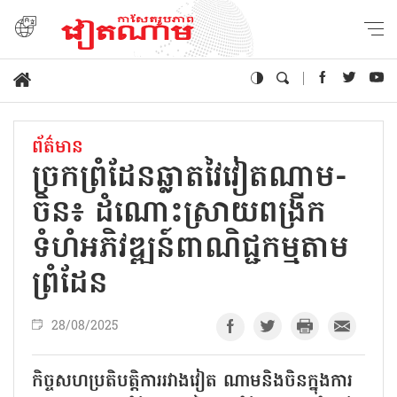
ព័ត៌មាន
ច្រកព្រំដែនឆ្លាតវៃវៀតណាម-
ចិន៖ ដំណោះស្រាយពង្រីក
ទំហំអភិវឌ្ឍន៍ពាណិជ្ជកម្មតាម
ព្រំដែន
28/08/2025
កិច្ចសហប្រតិបត្តិការរវាងវៀត ណាមនិងចិនក្នុងការ