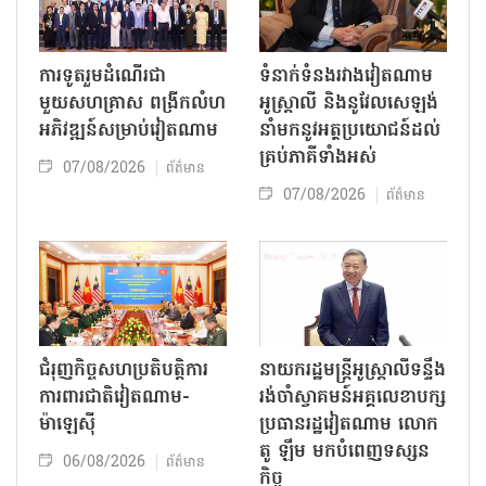
ការទូតរួមដំណើរជា
ទំនាក់ទំនងរវាងវៀតណាម
មួយសហគ្រាស ពង្រីកលំហ
អូស្ត្រាលី និងនូវែលសេឡង់
អភិវឌ្ឍន៍សម្រាប់វៀតណាម
នាំមកនូវអត្ថប្រយោជន៍ដល់
គ្រប់ភាគីទាំងអស់
07/08/2026
ព័ត៌មាន
07/08/2026
ព័ត៌មាន
ជំរុញកិច្ចសហប្រតិបត្តិការ
នាយករដ្ឋមន្ត្រីអូស្ត្រាលីទន្ទឹង
ការពារជាតិវៀតណាម-
រង់ចាំស្វាគមន៍អគ្គលេខាបក្ស
ម៉ាឡេស៊ី
ប្រធានរដ្ឋវៀតណាម លោក
តូ ឡឹម មកបំពេញទស្សន
06/08/2026
ព័ត៌មាន
កិច្ច