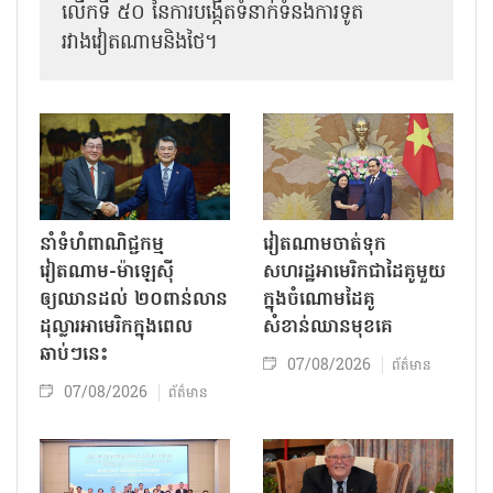
លើកទី ៥០ នៃការបង្កើតទំនាក់ទំនងការទូត
រវាងវៀតណាមនិងថៃ។
នាំទំហំពាណិជ្ជកម្ម
វៀតណាមចាត់ទុក
វៀតណាម-ម៉ាឡេស៊ី
សហរដ្ឋអាមេរិកជាដៃគូមួយ
ឲ្យឈានដល់ ២០ពាន់លាន
ក្នុងចំណោមដៃគូ
ដុល្លារអាមេរិកក្នុងពេល
សំខាន់ឈានមុខគេ
ឆាប់ៗនេះ
07/08/2026
ព័ត៌មាន
07/08/2026
ព័ត៌មាន