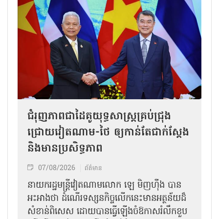
ជំរុញភាពជាដៃគូយុទ្ធសាស្ត្រគ្រប់ជ្រុង
ជ្រោយវៀតណាម-ថៃ ឲ្យកាន់តែជាក់ស្ដែង
និងមានប្រសិទ្ធភាព
07/08/2026
ព័ត៌មាន
នាយករដ្ឋមន្ត្រីវៀតណាមលោក ឡេ មិញហ៊ឹង បាន
អះអាងថា ដំណើរទស្សនកិច្ចលើកនេះមានអត្ថន័យដ៏
សំខាន់ពិសេស ដោយបានធ្វើឡើងចំឱកាសរំលឹកខួប