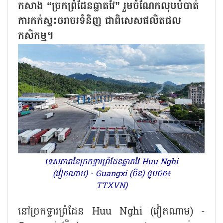
កសាង “ច្រកព្រំដែនឆ្លាតវៃ” រួមចំណែកលុបបំបាត់
ការកក់ស្ទះចរាចរទំនិញ ជាពិសេសផលិតផល
កសិកម្ម។
ទេសភាពនៃច្រកទ្វារព្រំដែនឆ្លាតវៃ Huu Nghi
(វៀតណាម) - Guangxi (ចិន) (រូបថត៖
TTXVN)
នៅច្រកទ្វារព្រំដែន
Huu Nghi (វៀតណាម) -