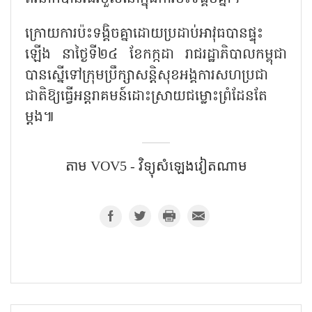
ក្រោយការប៉ះទង្គិចគ្នាដោយប្រដាប់អាវុធបានផ្ទុះ
ឡើង នាថ្ងៃទី២៤ ខែកក្កដា រាជរដ្ឋាភិបាលកម្ពុជា
បានស្នើទៅក្រុមប្រឹក្សាសន្តិសុខអង្គការសហប្រជា
ជាតិឱ្យ​ធ្វើអន្តរាគមន៍ដោះស្រាយជម្លោះព្រំដែនតែ
ម្ដង៕
តាម VOV5 - វិទ្យុសំឡេង​វៀតណាម