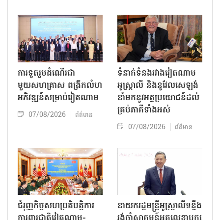
ការទូតរួមដំណើរជា
ទំនាក់ទំនងរវាងវៀតណាម
មួយសហគ្រាស ពង្រីកលំហ
អូស្ត្រាលី និងនូវែលសេឡង់
អភិវឌ្ឍន៍សម្រាប់វៀតណាម
នាំមកនូវអត្ថប្រយោជន៍ដល់
គ្រប់ភាគីទាំងអស់
07/08/2026
ព័ត៌មាន
07/08/2026
ព័ត៌មាន
ជំរុញកិច្ចសហប្រតិបត្តិការ
នាយករដ្ឋមន្ត្រីអូស្ត្រាលីទន្ទឹង
ការពារជាតិវៀតណាម-
រង់ចាំស្វាគមន៍អគ្គលេខាបក្ស