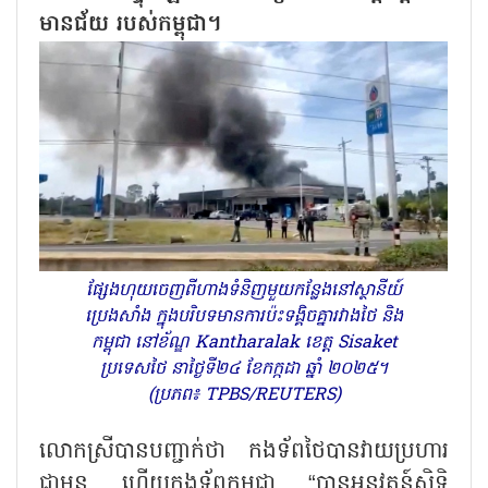
មានជ័យ របស់កម្ពុជា។
ផ្សែងហុយចេញពីហាងទំនិញមួយកន្លែងនៅស្ថានីយ៍
ប្រេងសាំង ក្នុងបរិបទមានការប៉ះទង្គិចគ្នារវាងថៃ និង
កម្ពុជា នៅខ័ណ្ឌ Kantharalak ខេត្ត Sisaket
ប្រទេសថៃ នាថ្ងៃទី២៤ ខែកក្កដា ឆ្នាំ ២០២៥។
(ប្រភព៖ TPBS/REUTERS)
លោកស្រីបានបញ្ជាក់ថា កងទ័ពថៃបានវាយប្រហារ
ជាមុន ហើយកងទ័ពកម្ពុជា
“បានអនុវត្តន៍សិទ្ធិ