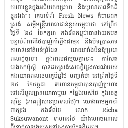
ការពារខ្លួនក្នុងអធិបតេយ្យភាព និងបូរណភាពទឹកដី
ខ្លួនឯង”។ គេហទំព័រ Fresh News ក៏បានដក
ស្រង់ សម្តីមន្ត្រីយោធាជាន់ខ្ពស់កម្ពុជាថា នៅព្រឹក
ថ្ងៃទី ២៤ ខែកក្កដា កងទ័ពកម្ពុជាបានវាយតបត
បន្ទាប់ពីភាគីថៃបាញ់កាំភ្លើងជាមុន និងបិទប្រាសាទ
តាមាន់នៅតំបន់ព្រំដែន ដោយរារាំងមិនឱ្យ​ប្រជា
ពលរដ្ឋចូល។ ក្នុងពេលជាមួយគ្នានោះ កាសែត
បាងកកប៉ុស្តិ៍ បានដកស្រង់សេចក្តីថ្លែងការណ៍របស់
កងយោធពលខេមរភូមិន្ទថៃ បញ្ជាក់ថា នៅព្រឹកថ្ងៃទី
២៤ ខែកក្កដា ទាហានកម្ពុជាបានបាញ់ប្រហារ
ទៅលើមូលដ្ឋានយោធាមួយ កន្លែងរបស់ថៃ ក្នុងខេត្ត
សុរិន្ទ (ភាគឦសានប្រទេសថៃ)។ យោងតាមអ្នកនាំ
ពាក្យរង កងទ័ពថៃ លោក Richa
Suksuwanont ទាហានថៃ យ៉ាងហោចណាស់
ពីរនាក់បានរងរបួសនៅក្នុងការប៉ះទង្គិចគ្នា។