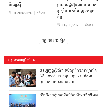
ម៉ាឡេស៊ី
ប្រធានរដ្ឋវៀតណាម លោក
តូ ឡឹម មកបំពេញទស្សន
06/08/2026
ព័ត៌មាន
កិច្ច
06/08/2026
ព័ត៌មាន
អត្ថបទផ្សេងទៀត
អត្ថបទអានច្រើនបំផុត
បទប្បញ្ញត្តិស្តីពីការទប់ស្កាត់ការរាតត្បាតនៃ
ជំងឺ Covid-19 សម្រាប់ប្រជាជនដែល
ចូលមកប្រទេសវៀតណាម
បើកកិច្ចប្រជុំរដ្ឋមន្ត្រីអប់រំអាស៊ានលើកទី១២