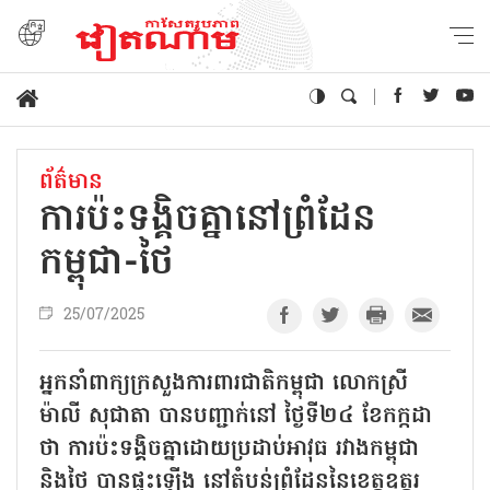
ព័ត៌មាន
ការប៉ះទង្គិចគ្នានៅព្រំដែន
កម្ពុជា-ថៃ
25/07/2025
អ្នកនាំពាក្យក្រសួងការពារជាតិកម្ពុជា លោកស្រី
ម៉ាលី សុជាតា បានបញ្ជាក់នៅ ថ្ងៃទី២៤ ខែកក្កដា
ថា ការប៉ះទង្គិចគ្នាដោយប្រដាប់អាវុធ រវាងកម្ពុជា
និងថៃ បានផ្ទុះឡើង នៅតំបន់ព្រំដែននៃខេត្តឧត្តរ