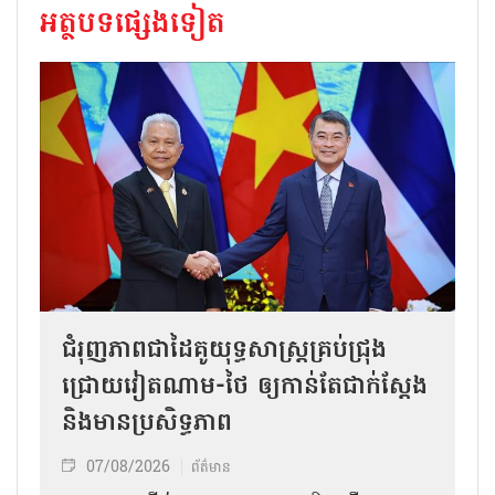
អត្ថបទផ្សេងទៀត
ជំរុញភាពជាដៃគូយុទ្ធសាស្ត្រគ្រប់ជ្រុង
ជ្រោយវៀតណាម-ថៃ ឲ្យកាន់តែជាក់ស្ដែង
និងមានប្រសិទ្ធភាព
07/08/2026
ព័ត៌មាន