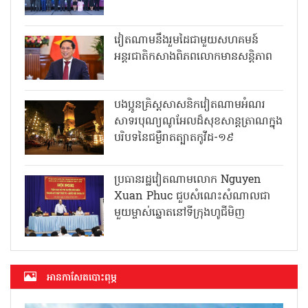
វៀតណាមនឹងរួមដៃជាមួយសហគមន៍
អន្តរជាតិកសាងពិភពលោកមានសន្តិភាព
បងប្អូនគ្រិស្តសាសនិកវៀតណាមអំណរ
សាទរបុណ្យណូអែលដ៏សុខសាន្តត្រាណក្នុង
បរិបទនៃជម្ងឺរាតត្បាតកូវីដ-១៩
ប្រធានរដ្ឋវៀតណាមលោក Nguyen
Xuan Phuc ជួបសំណេះសំណាលជា
មួយម្ចាស់ឆ្នោតនៅទីក្រុងហូជីមិញ
អាន​កាសែត​បោះពុម្ភ