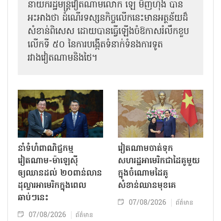
នាយករដ្ឋមន្ត្រីវៀតណាមលោក ឡេ មិញហ៊ឹង បាន
អះអាងថា ដំណើរទស្សនកិច្ចលើកនេះមានអត្ថន័យដ៏
សំខាន់ពិសេស ដោយបានធ្វើឡើងចំឱកាសរំលឹកខួប
លើកទី ៥០ នៃការបង្កើតទំនាក់ទំនងការទូត
រវាងវៀតណាមនិងថៃ។
នាំទំហំពាណិជ្ជកម្ម
វៀតណាមចាត់ទុក
វៀតណាម-ម៉ាឡេស៊ី
សហរដ្ឋអាមេរិកជាដៃគូមួយ
ឲ្យឈានដល់ ២០ពាន់លាន
ក្នុងចំណោមដៃគូ
ដុល្លារអាមេរិកក្នុងពេល
សំខាន់ឈានមុខគេ
ឆាប់ៗនេះ
07/08/2026
ព័ត៌មាន
07/08/2026
ព័ត៌មាន