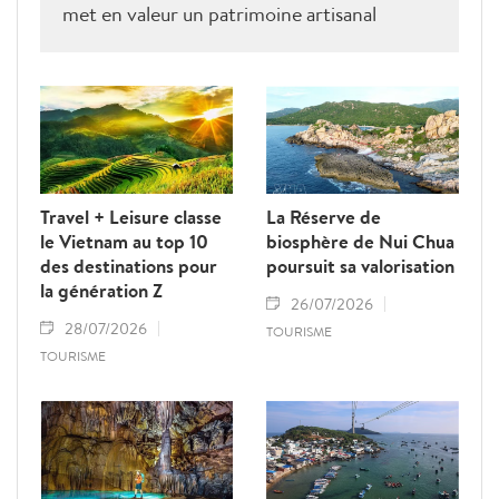
met en valeur un patrimoine artisanal
millénaire et ouvre de nouvelles
perspectives pour le développement d’un
tourisme durable fondé sur la préservation
des savoir-faire traditionnels.
Travel + Leisure classe
La Réserve de
le Vietnam au top 10
biosphère de Nui Chua
des destinations pour
poursuit sa valorisation
la génération Z
26/07/2026
28/07/2026
TOURISME
TOURISME