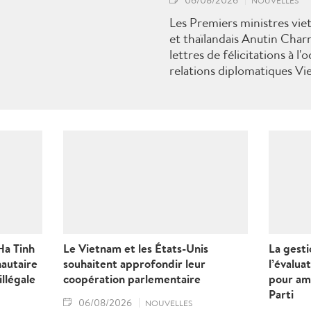
06/08/2026
NOUVELLES
Les Premiers ministres vi
et thaïlandais Anutin Char
lettres de félicitations à l
relations diplomatiques Vi
Ha Tinh
Le Vietnam et les États-Unis
La gest
autaire
souhaitent approfondir leur
l’évalua
illégale
coopération parlementaire
pour am
Parti
06/08/2026
NOUVELLES