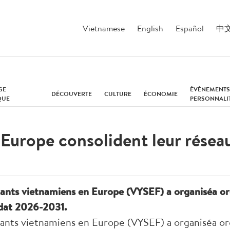
Vietnamese
English
Español
中
GE
ÉVÉNEMENTS
DÉCOUVERTE
CULTURE
ÉCONOMIE
QUE
PERSONNALI
Europe consolident leur réseau
iants vietnamiens en Europe (VYSEF) a organiséa org
dat 2026-2031.
iants vietnamiens en Europe (VYSEF) a organiséa org