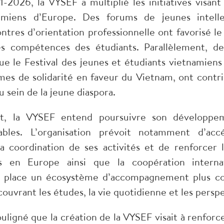
2026, la VYSEF a multiplié les initiatives visant
amiens d’Europe. Des forums de jeunes intelle
tres d’orientation professionnelle ont favorisé l
 compétences des étudiants. Parallèlement, des 
ue le Festival des jeunes et étudiants vietnamien
es de solidarité en faveur du Vietnam, ont contri
 sein de la jeune diaspora.
t, la VYSEF entend poursuivre son développem
ables. L’organisation prévoit notamment d’acc
a coordination de ses activités et de renforcer l
ns en Europe ainsi que la coopération interna
 place un écosystème d’accompagnement plus com
couvrant les études, la vie quotidienne et les persp
ligné que la création de la VYSEF visait à renforcer