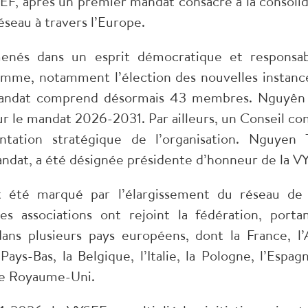
F, après un premier mandat consacré à la consolida
éseau à travers l’Europe.
nés dans un esprit démocratique et responsab
mme, notamment l’élection des nouvelles instanc
andat comprend désormais 43 membres. Nguyên 
r le mandat 2026-2031. Par ailleurs, un Conseil cons
entation stratégique de l’organisation. Nguyen
ndat, a été désignée présidente d’honneur de la V
été marqué par l’élargissement du réseau de l’
s associations ont rejoint la fédération, port
s dans plusieurs pays européens, dont la France, l
ays-Bas, la Belgique, l’Italie, la Pologne, l’Espag
 le Royaume-Uni.