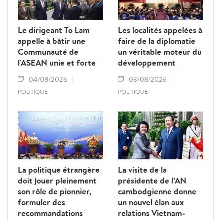
pour bâtir un cyberespace sûr, fiable et
humain.
Le dirigeant To Lam
Les localités appelées à
appelle à bâtir une
faire de la diplomatie
Communauté de
un véritable moteur du
l'ASEAN unie et forte
développement
04/08/2026
03/08/2026
POLITIQUE
POLITIQUE
La politique étrangère
La visite de la
doit jouer pleinement
présidente de l’AN
son rôle de pionnier,
cambodgienne donne
formuler des
un nouvel élan aux
recommandations
relations Vietnam-