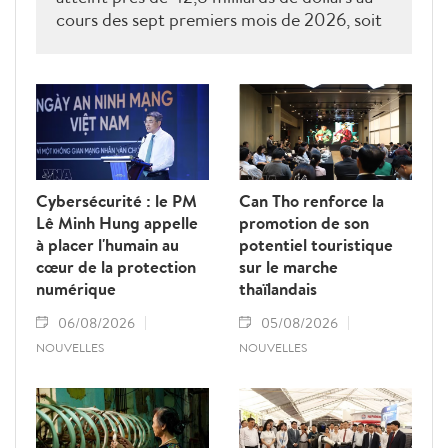
cours des sept premiers mois de 2026, soit
près de 60 % de l'objectif annuel. Pour
dépasser le seuil de 74 milliards de dollars
d'ici la fin de l'année, le secteur entend
accélérer les réformes institutionnelles,
renforcer la compétitivité des entreprises,
diversifier les marchés et lever les obstacles
liés à la logistique, à la traçabilité et aux
Cybersécurité : le PM
Can Tho renforce la
barrières techniques.
Lê Minh Hung appelle
promotion de son
à placer l'humain au
potentiel touristique
cœur de la protection
sur le marche
numérique
thaïlandais
06/08/2026
05/08/2026
NOUVELLES
NOUVELLES