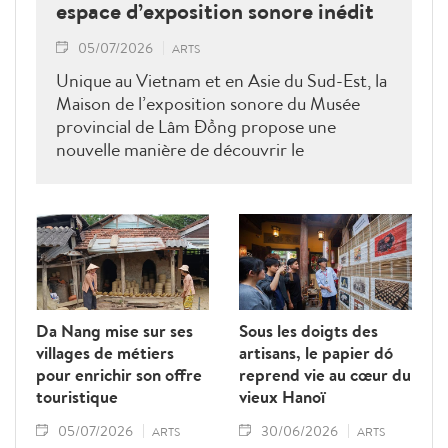
espace d’exposition sonore inédit
05/07/2026
ARTS
Unique au Vietnam et en Asie du Sud-Est, la
Maison de l’exposition sonore du Musée
provincial de Lâm Đồng propose une
nouvelle manière de découvrir le
patrimoine. Grâce aux technologies
interactives, elle rapproche le public des
valeurs culturelles et naturelles des Hauts
Plateaux du Centre.
Da Nang mise sur ses
Sous les doigts des
villages de métiers
artisans, le papier dó
pour enrichir son offre
reprend vie au cœur du
touristique
vieux Hanoï
05/07/2026
30/06/2026
ARTS
ARTS