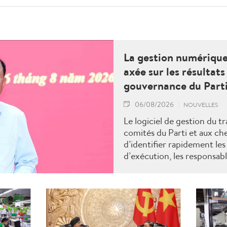
La gestion numérique 
axée sur les résultats
gouvernance du Part
06/08/2026
NOUVELLES
Le logiciel de gestion du t
comités du Parti et aux ch
d’identifier rapidement les
d’exécution, les responsables
d’avancement, la conformit
normes requises, les tâches
ces retards, les personnes
ainsi que les décisions à pr
blocages.