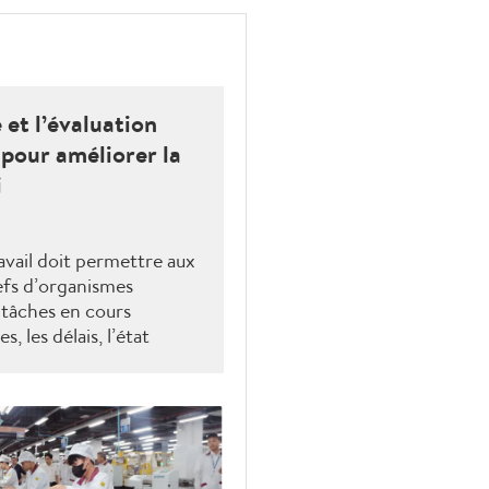
et l’évaluation
 pour améliorer la
i
ravail doit permettre aux
efs d’organismes
 tâches en cours
, les délais, l’état
é des résultats aux
 en retard, les causes de
 devant en répondre,
endre pour lever les