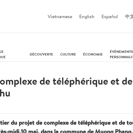
Vietnamese
English
Español
中
GE
ÉVÉNEMENTS
DÉCOUVERTE
CULTURE
ÉCONOMIE
QUE
PERSONNALI
omplexe de téléphérique et de 
Phu
er du projet de complexe de téléphérique et de tou
rès-midi,10 mai, dans la commune de Muong Phang, 