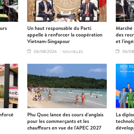
eurs
Un haut responsable du Parti
Marché d
appelle à renforcer la coopération
des recr
Vietnam-Singapour
et l'ing
06/08/2026
06/08
NOUVELLES
nforcé
Phu Quoc lance des cours d'anglais
La diplo
pour les commerçants et les
technolo
chauffeurs en vue de l'APEC 2027
dévelop