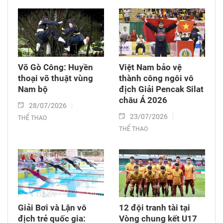
Võ Gò Công: Huyền
Việt Nam bảo vệ
thoại võ thuật vùng
thành công ngôi vô
Nam bộ
địch Giải Pencak Silat
châu Á 2026​
28/07/2026
23/07/2026
THỂ THAO
THỂ THAO
Giải Bơi và Lặn vô
12 đội tranh tài tại
địch trẻ quốc gia:
Vòng chung kết U17