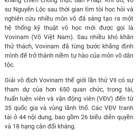
kháng chiến chống thực dân Pháp. Khi đó, võ
sư Nguyễn Lộc sau thời gian tìm tòi học hỏi và
nghiên cứu nhiều môn võ đã sáng tạo ra một
hệ thống kỹ thuật võ học mới được gọi là
Vovinam (Võ Việt Nam). Sau nhiều khó khăn
thử thách, Vovinam đã từng bước khẳng định
mình để trở thành niềm tự hào của môn võ dân
tộc.
Giải vô địch Vovinam thế giới lần thứ VII có sự
tham dự của hơn 650 quan chức, trọng tài,
huấn luện viên và vận động viên (VĐV) đến từ
35 quốc gia và vùng lãnh thổ. Các VĐV tranh
tài ở 44 nội dung, bao gồm 26 biểu diễn quyền
và 18 hạng cân đối kháng.