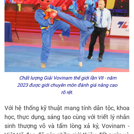
Chất lượng Giải
Vovinam thế giới lần VII - năm
2023
được giới chuyên môn đánh giá nâng cao
rõ rệt.
Với hệ thống kỹ thuật mang tính dân tộc, khoa
học, thực dụng, sáng tạo cùng với triết lý nhân
sinh thượng võ và tấm lòng xả kỷ, Vovinam -