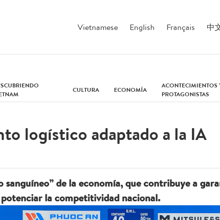
Vietnamese
English
Français
中
ESCUBRIENDO
ACONTECIMIENTOS 
CULTURA
ECONOMÍA
IETNAM
PROTAGONISTAS
to logístico adaptado a la IA
aso sanguíneo” de la economía, que contribuye a gara
potenciar la competitividad nacional.