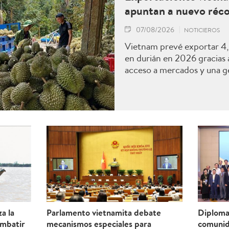
apuntan a nuevo réc
07/08/2026
NOTICIEROS
Vietnam prevé exportar 4,5
en durián en 2026 gracias
acceso a mercados y una g
a la
Parlamento vietnamita debate
Diplomac
ombatir
mecanismos especiales para
comunid